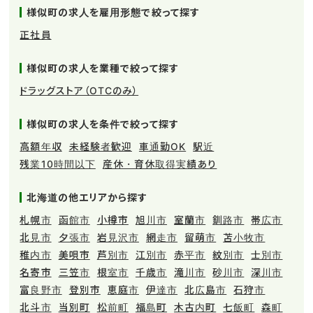
様似町の求人を雇用形態で絞って探す
正社員
様似町の求人を業種で絞って探す
ドラッグストア（OTCのみ）
様似町の求人を条件で絞って探す
高額年収
未経験者歓迎
車通勤OK
駅近
残業10時間以下
産休・育休取得実績あり
北海道の他エリアから探す
札幌市
函館市
小樽市
旭川市
室蘭市
釧路市
帯広市
北見市
夕張市
岩見沢市
網走市
留萌市
苫小牧市
稚内市
美唄市
芦別市
江別市
赤平市
紋別市
士別市
名寄市
三笠市
根室市
千歳市
滝川市
砂川市
深川市
富良野市
登別市
恵庭市
伊達市
北広島市
石狩市
北斗市
当別町
松前町
福島町
木古内町
七飯町
森町