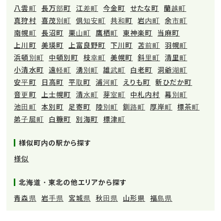
八雲町
長万部町
江差町
今金町
せたな町
蘭越町
真狩村
喜茂別町
倶知安町
共和町
岩内町
余市町
南幌町
長沼町
栗山町
鷹栖町
東神楽町
当麻町
上川町
美瑛町
上富良野町
下川町
苫前町
羽幌町
浜頓別町
中頓別町
枝幸町
美幌町
斜里町
清里町
小清水町
遠軽町
湧別町
雄武町
白老町
洞爺湖町
安平町
日高町
平取町
浦河町
えりも町
新ひだか町
音更町
上士幌町
清水町
芽室町
中札内村
幕別町
池田町
本別町
足寄町
陸別町
釧路町
厚岸町
標茶町
弟子屈町
白糠町
別海町
標津町
様似町内の駅から探す
様似
北海道・東北の他エリアから探す
青森県
岩手県
宮城県
秋田県
山形県
福島県