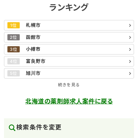
ランキング
札幌市
1位
函館市
2位
小樽市
3位
富良野市
4位
旭川市
5位
続きを見る
北海道の薬剤師求人案件に戻る
検索条件を変更