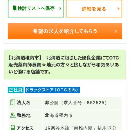
検討リストへ保存
詳細を見る
希望の求人を
紹介してもらう
【北海道稚内市】 北海道に根ざした優良企業にてOTC
販売薬剤師募集☆地元の方々と接しながら和気あいあ
いと働ける店舗です。
正社員
ドラッグストア（OTCのみ）
法人名
非公開（求人番号：852525）
勤務地
北海道稚内市
アクセス
JR宗谷本線「南稚内駅」徒歩17分