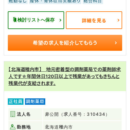
転勤なし
産休・育休取得実績あり
総合科目
検討リストへ保存
詳細を見る
希望の求人を
紹介してもらう
【北海道稚内市】 地元密着型の調剤薬局での薬剤師求
人です☆年間休日120日以上で残業があってもきちんと
残業代が支給されます。
正社員
調剤薬局
法人名
非公開（求人番号：310434）
勤務地
北海道稚内市