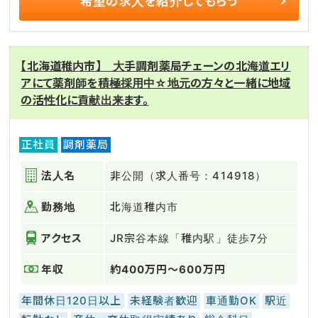
希望の求人を
紹介してもらう
【北海道稚内市】 大手調剤薬局チェーンの北海道エリ
アにて薬剤師を積極採用中☆地元の方々と一緒に地域
の活性化に貢献出来ます。
正社員
調剤薬局
法人名
非公開（求人番号：414918）
勤務地
北海道稚内市
アクセス
JR宗谷本線「稚内駅」徒歩7分
年収
約400万円～600万円
年間休日120日以上
未経験者歓迎
車通勤OK
駅近