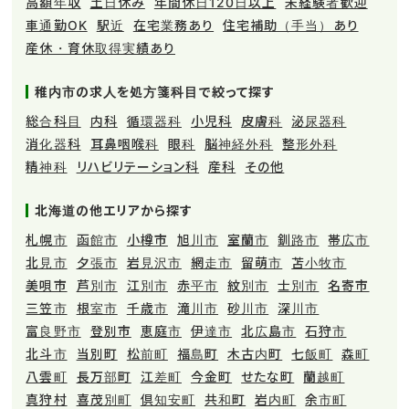
高額年収
土日休み
年間休日120日以上
未経験者歓迎
車通勤OK
駅近
在宅業務あり
住宅補助（手当）あり
産休・育休取得実績あり
稚内市の求人を処方箋科目で絞って探す
総合科目
内科
循環器科
小児科
皮膚科
泌尿器科
消化器科
耳鼻咽喉科
眼科
脳神経外科
整形外科
精神科
リハビリテーション科
産科
その他
北海道の他エリアから探す
札幌市
函館市
小樽市
旭川市
室蘭市
釧路市
帯広市
北見市
夕張市
岩見沢市
網走市
留萌市
苫小牧市
美唄市
芦別市
江別市
赤平市
紋別市
士別市
名寄市
三笠市
根室市
千歳市
滝川市
砂川市
深川市
富良野市
登別市
恵庭市
伊達市
北広島市
石狩市
北斗市
当別町
松前町
福島町
木古内町
七飯町
森町
八雲町
長万部町
江差町
今金町
せたな町
蘭越町
真狩村
喜茂別町
倶知安町
共和町
岩内町
余市町