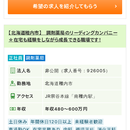
希望の求人を
紹介してもらう
【北海道稚内市】 調剤薬局のリーディングカンパニー
☆在宅も経験をしながら成長できる職場です！
正社員
調剤薬局
法人名
非公開（求人番号：926005）
勤務地
北海道稚内市
アクセス
JR宗谷本線「南稚内駅」
年収
年収480～600万円
土日休み
年間休日120日以上
未経験者歓迎
車通勤OK
在宅業務あり
内科
循環器科
消化器科