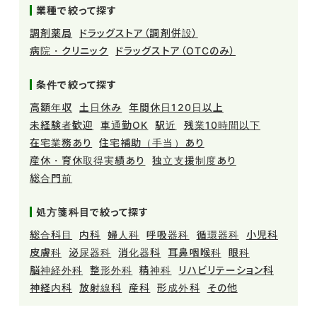
業種で絞って探す
調剤薬局
ドラッグストア（調剤併設）
病院・クリニック
ドラッグストア（OTCのみ）
条件で絞って探す
高額年収
土日休み
年間休日120日以上
未経験者歓迎
車通勤OK
駅近
残業10時間以下
在宅業務あり
住宅補助（手当）あり
産休・育休取得実績あり
独立支援制度あり
総合門前
処方箋科目で絞って探す
総合科目
内科
婦人科
呼吸器科
循環器科
小児科
皮膚科
泌尿器科
消化器科
耳鼻咽喉科
眼科
脳神経外科
整形外科
精神科
リハビリテーション科
神経内科
放射線科
産科
形成外科
その他