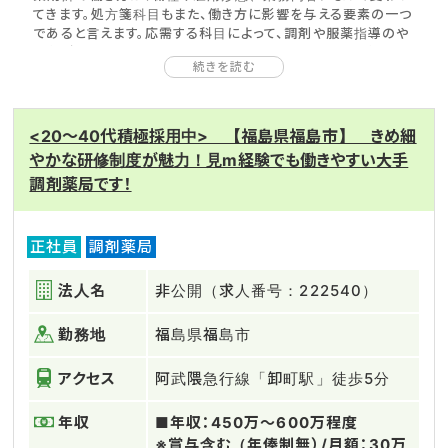
てきます。処方箋科目もまた、働き方に影響を与える要素の一つ
であると言えます。応需する科目によって、調剤や服薬指導のや
り方が変わってくるからです。自分にとってベストな働き方を見
続きを読む
つけるために、それぞれの処方箋科目の特徴について確認しま
しょう。
ここでは、脳神経外科についてご説明します。脳神経外科は脳外
科とも呼ばれ、脳と脊髄を専門に手術による治療を行う科目で
<20～40代積極採用中> 【福島県福島市】 きめ細
す。脳神経外科でみる主な病気として、脳梗塞、くも膜下出血、
やかな研修制度が魅力！見m経験でも働きやすい大手
脳腫瘍、頭部外傷などが挙げられます。これらの病気に対して、
調剤薬局です！
脳神経外科では開頭手術または脳血管内手術（カテーテル治
療）を行います。脳神経外科では、病気の治療だけでなく予防
が重要な鍵を握ります。脳卒中（脳梗塞や脳出血など）に対し
ては薬による高血圧の治療が必要ですし、MRA検査によってく
正社員
調剤薬局
も膜下出血の原因となる脳動脈瘤を見つけることができます。
法人名
非公開（求人番号：222540）
勤務地
福島県福島市
アクセス
阿武隈急行線「卸町駅」徒歩5分
年収
■年収：450万～600万程度
※賞与含む（年俸制無）/月額：30万