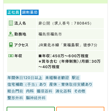
正社員
調剤薬局
法人名
非公開（求人番号：780845）
勤務地
福島県福島市
アクセス
JR東北本線「東福島駅」徒歩7分
年収
■年収：450万～600万程度
※賞与含む（年俸制無）/月額：30万
～40万程度
年間休日120日以上
未経験者歓迎
駅近
住宅補助（手当）あり
産休・育休取得実績あり
総合門前
内科
循環器科
消化器科
その他
整形外科
脳神経外科