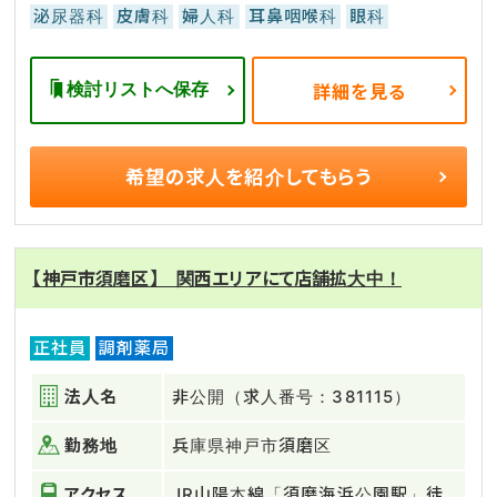
泌尿器科
皮膚科
婦人科
耳鼻咽喉科
眼科
検討リストへ保存
詳細を見る
希望の求人を
紹介してもらう
【神戸市須磨区】 関西エリアにて店舗拡大中！
正社員
調剤薬局
法人名
非公開（求人番号：381115）
勤務地
兵庫県神戸市須磨区
アクセス
JR山陽本線「須磨海浜公園駅」徒