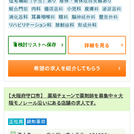
住宅補助（手当）あり
産休・育休取得実績あり
総合門前
内科
循環器科
小児科
皮膚科
泌尿器科
消化器科
耳鼻咽喉科
眼科
脳神経外科
整形外科
リハビリテーション科
放射線科
形成外科
検討リストへ保存
詳細を見る
希望の求人を
紹介してもらう
【大阪府守口市】 薬局チェーンで薬剤師を募集中☆大
阪モノレール沿いにある店舗の求人です。
正社員
調剤薬局