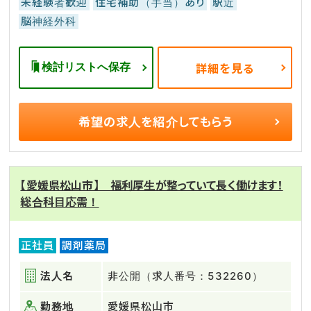
未経験者歓迎
住宅補助（手当）あり
駅近
脳神経外科
検討リストへ保存
詳細を見る
希望の求人を
紹介してもらう
【愛媛県松山市】 福利厚生が整っていて長く働けます！
総合科目応需！
正社員
調剤薬局
法人名
非公開（求人番号：532260）
勤務地
愛媛県松山市