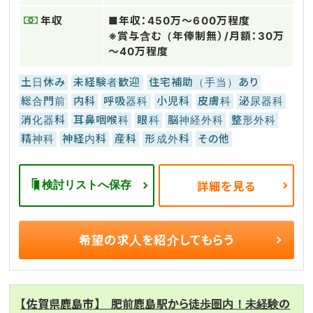
年収
■年収：450万～600万程度
※賞与含む（年俸制無）/月額：30万
～40万程度
土日休み
未経験者歓迎
住宅補助（手当）あり
総合門前
内科
呼吸器科
小児科
皮膚科
泌尿器科
消化器科
耳鼻咽喉科
眼科
脳神経外科
整形外科
精神科
神経内科
産科
形成外科
その他
検討リストへ保存
詳細を見る
希望の求人を
紹介してもらう
【佐賀県鹿島市】 肥前鹿島駅から徒歩圏内！未経験の