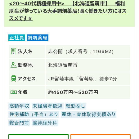
<20～40代積極採用中> 【北海道留萌市】 福利
厚生が整っている大手調剤薬局！長く働きたい方にオス
スメです☆
正社員
調剤薬局
法人名
非公開（求人番号：116692）
勤務地
北海道留萌市
アクセス
JR留萌本線「留萌駅」徒歩7分
年収
約450万円～520万円
高額年収
未経験者歓迎
転勤なし
住宅補助（手当）あり
産休・育休取得実績あり
総合門前
脳神経外科