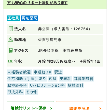
方も安心のサポート体制があります
正社員
調剤薬局
法人名
非公開（求人番号：126754）
勤務地
佐賀県鹿島市
アクセス
JR長崎本線「肥前鹿島駅」
年収
月給 約28万円程度～ ※昇給年1回
未経験者歓迎
車通勤OK
駅近
住宅補助（手当）あり
内科
皮膚科
耳鼻咽喉科
脳神経外科
リハビリテーション科
放射線科
形成外科
その他
検討リストへ保存
詳細を見る