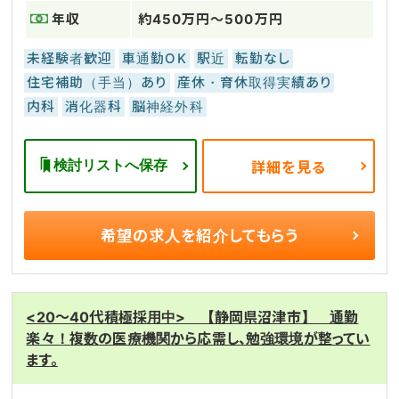
年収
約450万円～500万円
未経験者歓迎
車通勤OK
駅近
転勤なし
住宅補助（手当）あり
産休・育休取得実績あり
内科
消化器科
脳神経外科
検討リストへ保存
詳細を見る
希望の求人を
紹介してもらう
<20～40代積極採用中> 【静岡県沼津市】 通勤
楽々！複数の医療機関から応需し、勉強環境が整ってい
ます。