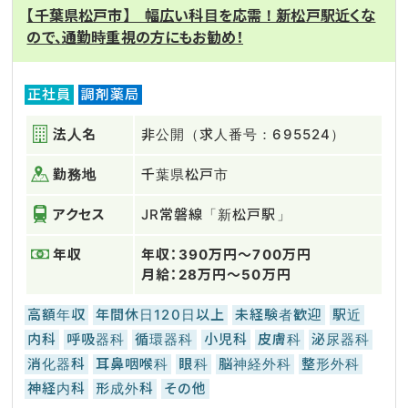
【千葉県松戸市】 幅広い科目を応需！新松戸駅近くな
ので、通勤時重視の方にもお勧め！
正社員
調剤薬局
法人名
非公開（求人番号：695524）
勤務地
千葉県松戸市
アクセス
JR常磐線「新松戸駅」
年収
年収：390万円～700万円
月給：28万円～50万円
高額年収
年間休日120日以上
未経験者歓迎
駅近
内科
呼吸器科
循環器科
小児科
皮膚科
泌尿器科
消化器科
耳鼻咽喉科
眼科
脳神経外科
整形外科
神経内科
形成外科
その他