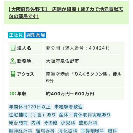
【大阪府泉佐野市】 店舗が綺麗！駅チカで地元貢献志
向の薬局です！
正社員
調剤薬局
法人名
非公開（求人番号：404241）
勤務地
大阪府泉佐野市
アクセス
南海空港線「りんくうタウン駅」徒歩
6分
年収
約400万円～600万円
年間休日120日以上
未経験者歓迎
住宅補助（手当）あり
産休・育休取得実績あり
総合門前
内科
その他
小児科
整形外科
脳神経外科
循環器科
消化器科
耳鼻咽喉科
眼科