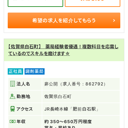
希望の求人を
紹介してもらう
【佐賀県白石町】 薬局経験者優遇！複数科目を応需し
ているのでスキルを磨けます☆
正社員
調剤薬局
法人名
非公開（求人番号：862792）
勤務地
佐賀県白石町
アクセス
JR長崎本線「肥前白石駅」
年収
約 350～650万円程度
賞与・昇給あり