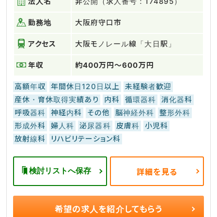
法人名
非公開（求人番号：174895）
勤務地
大阪府守口市
アクセス
大阪モノレール線「大日駅」
年収
約400万円～600万円
高額年収
年間休日120日以上
未経験者歓迎
産休・育休取得実績あり
内科
循環器科
消化器科
呼吸器科
神経内科
その他
脳神経外科
整形外科
形成外科
婦人科
泌尿器科
皮膚科
小児科
放射線科
リハビリテーション科
検討リストへ保存
詳細を見る
希望の求人を
紹介してもらう