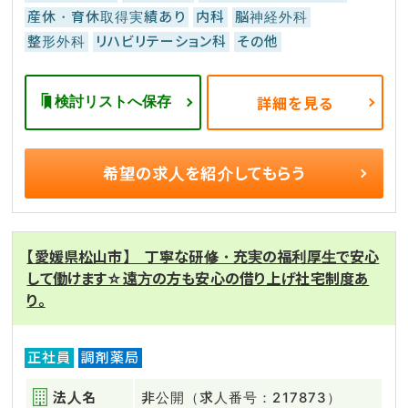
産休・育休取得実績あり
内科
脳神経外科
整形外科
リハビリテーション科
その他
検討リストへ保存
詳細を見る
希望の求人を
紹介してもらう
【愛媛県松山市】 丁寧な研修・充実の福利厚生で安心
して働けます☆遠方の方も安心の借り上げ社宅制度あ
り。
正社員
調剤薬局
法人名
非公開（求人番号：217873）