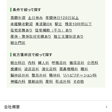
条件で絞って探す
高額年収
土日休み
年間休日120日以上
未経験者歓迎
車通勤OK
駅近
残業10時間以下
在宅業務あり
住宅補助（手当）あり
産休・育休取得実績あり
独立支援制度あり
総合門前
処方箋科目で絞って探す
総合科目
内科
婦人科
呼吸器科
循環器科
小児科
皮膚科
泌尿器科
消化器科
耳鼻咽喉科
眼科
脳神経外科
整形外科
精神科
リハビリテーション科
神経内科
放射線科
産科
形成外科
その他
会社概要