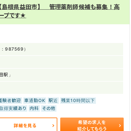
 【島根県益田市】 管理薬剤師候補も募集！高
ープです★
987569）
田駅」
経験者歓迎
車通勤OK
駅近
残業10時間以下
取得実績あり
内科
その他
希望の求人を
詳細を見る
紹介してもらう