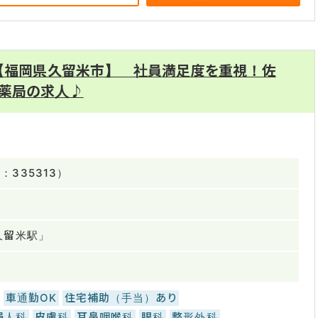
 【福岡県久留米市】 社員満足度を重視！佐
薬局の求人♪
335313）
久留米駅」
車通勤OK
住宅補助（手当）あり
婦人科
皮膚科
耳鼻咽喉科
眼科
整形外科