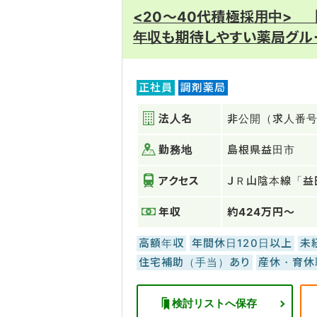
<20～40代積極採用中>
年収も期待しやすい薬局グル
正社員
調剤薬局
法人名
非公開（求人番号：
勤務地
島根県益田市
アクセス
ＪＲ山陰本線「益
年収
約424万円～
高額年収
年間休日120日以上
未
住宅補助（手当）あり
産休・育休
検討リストへ保存