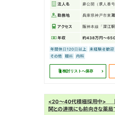
法人名
非公開（求人番号：
勤務地
兵庫県神戸市東
アクセス
阪神本線「深江駅
年収
約438万円～65
年間休日120日以上
未経験者歓迎
その他
眼科
内科
検討リストへ保存
<20～40代積極採用中>
関との連携にも前向きな薬局