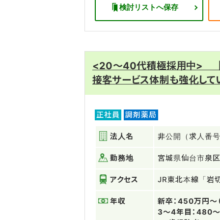
検討リストへ保存
<20～40代積極採用中>
接客サービス体制も強化して
正社員
調剤薬局
法人名
非公開（求人番号：
勤務地
宮城県仙台市泉
アクセス
JR東北本線「岩
年収
新卒：450万円～
3～4年目：480