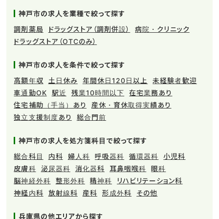
神戸市の求人を業種で絞って探す
調剤薬局
ドラッグストア（調剤併設）
病院・クリニック
ドラッグストア（OTCのみ）
神戸市の求人を条件で絞って探す
高額年収
土日休み
年間休日120日以上
未経験者歓迎
車通勤OK
駅近
残業10時間以下
在宅業務あり
住宅補助（手当）あり
産休・育休取得実績あり
独立支援制度あり
総合門前
神戸市の求人を処方箋科目で絞って探す
総合科目
内科
婦人科
呼吸器科
循環器科
小児科
皮膚科
泌尿器科
消化器科
耳鼻咽喉科
眼科
脳神経外科
整形外科
精神科
リハビリテーション科
神経内科
放射線科
産科
形成外科
その他
兵庫県の他エリアから探す