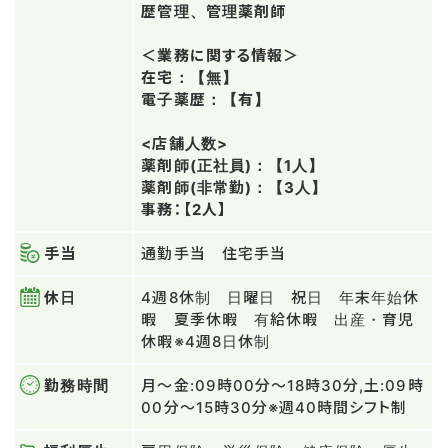
歴管理、管理薬剤師
＜業務に関する情報＞
在宅：【無】
電子薬歴：【有】
<店舗人数>
薬剤師(正社員)：【1人】
薬剤師(非常勤)：【3人】
事務：【2人】
手当
通勤手当 住宅手当
休日
4週8休制 日曜日 祝日 年末年始休
暇 夏季休暇 有給休暇 出産・育児
休暇※4週8日休制
勤務時間
月～金:09時00分～18時30分,土:09時
00分～15時30分※週40時間シフト制