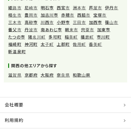
姫路市
尼崎市
明石市
西宮市
洲本市
芦屋市
伊丹市
相生市
豊岡市
加古川市
赤穂市
西脇市
宝塚市
三木市
高砂市
川西市
小野市
三田市
加西市
篠山市
養父市
丹波市
南あわじ市
朝来市
宍粟市
加東市
たつの市
猪名川町
多可町
稲美町
播磨町
市川町
福崎町
神河町
太子町
上郡町
佐用町
香美町
新温泉町
関西の他エリアから探す
滋賀県
京都府
大阪府
奈良県
和歌山県
会社概要
利用規約