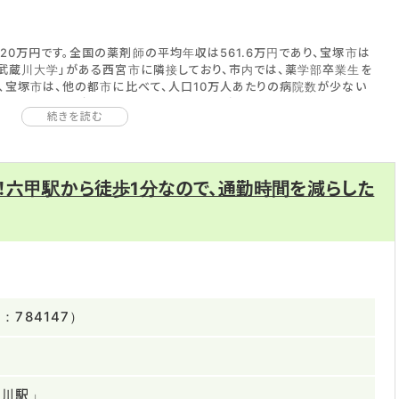
0万円です。全国の薬剤師の平均年収は561.6万円であり、宝塚市は
「武蔵川大学」がある西宮市に隣接しており、市内では、薬学部卒業生を
た、宝塚市は、他の都市に比べて、人口10万人あたりの病院数が少ない
薬局からすると、宝塚市は、薬剤師の人員を確保しやすく、薬剤師の年収
続きを読む
ており、薬剤師としては、働きながら専門的な知識・技術を向上してい
どの求人がそろっています。転職を成功させるには、給与はもちろん、キ
！六甲駅から徒歩1分なので、通勤時間を減らした
就職先を選びましょう。
784147）
瀬川駅」