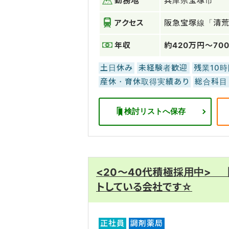
勤務地
兵庫県宝塚市
アクセス
阪急宝塚線「清荒
年収
約420万円～70
土日休み
未経験者歓迎
残業10
産休・育休取得実績あり
総合科目
検討リストへ保存
<20～40代積極採用中>
トしている会社です☆
正社員
調剤薬局