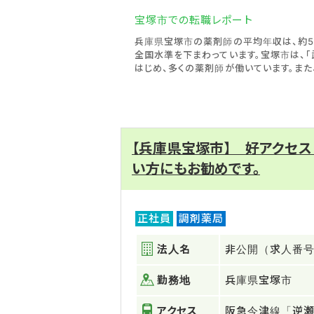
宝塚市での転職レポート
兵庫県宝塚市の薬剤師の平均年収は、約52
全国水準を下まわっています。宝塚市は、
はじめ、多くの薬剤師が働いています。ま
地域でもあります。そのため、医療機関や
が低くなっています。
宝塚市は、オンライン研修などに力を入れ
きやすいでしょう。
宝塚市には、「研修充実」「子育て応援」な
【兵庫県宝塚市】 好アクセス
ャリアアップや働きやすさを考慮しながら、
い方にもお勧めです。
正社員
調剤薬局
法人名
非公開（求人番号：
勤務地
兵庫県宝塚市
アクセス
阪急今津線「逆