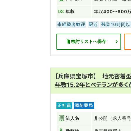
年収
年収400～600
未経験者歓迎
駅近
残業10時間以
検討リストへ保存
【兵庫県宝塚市】 地元密着
年数15.2年とベテランが多く
正社員
調剤薬局
法人名
非公開（求人番号：