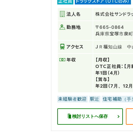
正社員
ドラッグストア（OTCのみ）
法人名
株式会社サンドラ
勤務地
〒665-0864
兵庫県宝塚市泉町
アクセス
ＪＲ福知山線 中
年収
【月収】
ＯＴＣ正社員：【月額
年1回（4月）
【賞与】
年2回（7月、12月
未経験者歓迎
駅近
住宅補助（手
検討リストへ保存