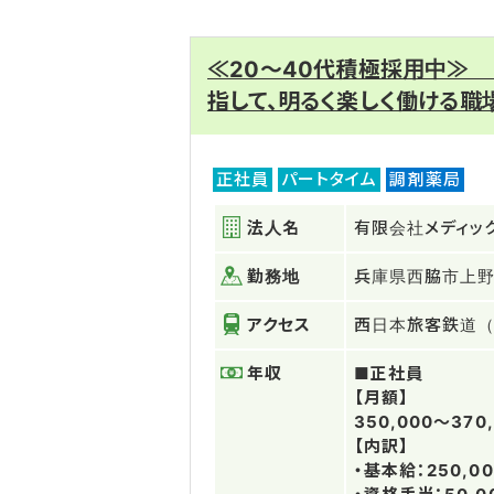
≪20～40代積極採用中≫
指して、明るく楽しく働ける職
正社員
パートタイム
調剤薬局
法人名
有限会社メディッ
勤務地
兵庫県西脇市上
アクセス
西日本旅客鉄道（
年収
■正社員
【月額】
350,000～370
【内訳】
・基本給：250,00