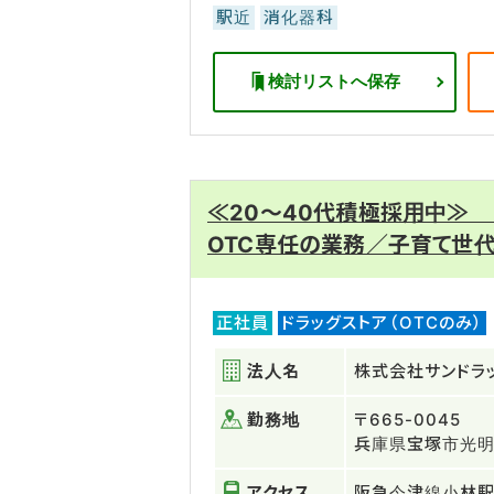
駅近
消化器科
検討リストへ保存
≪20～40代積極採用中≫
OTC専任の業務／子育て世
正社員
ドラッグストア（OTCのみ）
法人名
株式会社サンドラ
勤務地
〒665-0045
兵庫県宝塚市光
アクセス
阪急今津線小林駅