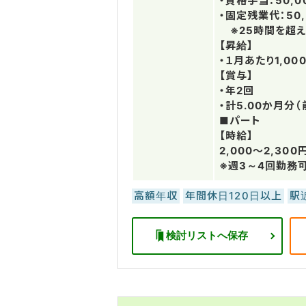
・資格手当：50,0
・固定残業代：50,
※25時間を超え
【昇給】
・１月あたり1,0
【賞与】
・年2回
・計5.00か月分
■パート
【時給】
2,000～2,300
※週3～4回勤務
高額年収
年間休日120日以上
駅
検討リストへ保存