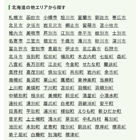
北海道の他エリアから探す
札幌市
函館市
小樽市
旭川市
室蘭市
釧路市
帯広市
北見市
夕張市
岩見沢市
網走市
留萌市
苫小牧市
稚内市
美唄市
芦別市
江別市
赤平市
紋別市
士別市
名寄市
三笠市
根室市
千歳市
滝川市
砂川市
深川市
富良野市
登別市
恵庭市
伊達市
北広島市
石狩市
北斗市
当別町
松前町
福島町
木古内町
七飯町
森町
八雲町
長万部町
江差町
今金町
せたな町
蘭越町
真狩村
喜茂別町
倶知安町
共和町
岩内町
余市町
南幌町
長沼町
栗山町
鷹栖町
東神楽町
当麻町
上川町
美瑛町
下川町
苫前町
羽幌町
浜頓別町
中頓別町
枝幸町
美幌町
斜里町
清里町
小清水町
遠軽町
湧別町
雄武町
白老町
洞爺湖町
安平町
日高町
平取町
浦河町
様似町
えりも町
新ひだか町
音更町
上士幌町
清水町
芽室町
中札内村
幕別町
池田町
本別町
足寄町
陸別町
釧路町
厚岸町
標茶町
弟子屈町
白糠町
別海町
標津町