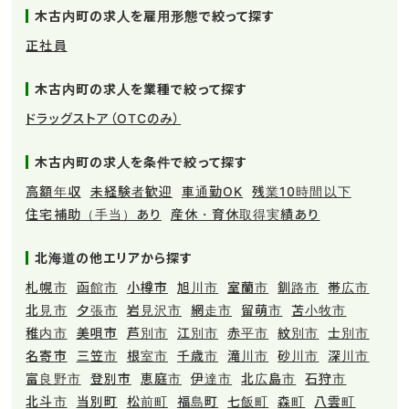
木古内町の求人を雇用形態で絞って探す
正社員
木古内町の求人を業種で絞って探す
ドラッグストア（OTCのみ）
木古内町の求人を条件で絞って探す
高額年収
未経験者歓迎
車通勤OK
残業10時間以下
住宅補助（手当）あり
産休・育休取得実績あり
北海道の他エリアから探す
札幌市
函館市
小樽市
旭川市
室蘭市
釧路市
帯広市
北見市
夕張市
岩見沢市
網走市
留萌市
苫小牧市
稚内市
美唄市
芦別市
江別市
赤平市
紋別市
士別市
名寄市
三笠市
根室市
千歳市
滝川市
砂川市
深川市
富良野市
登別市
恵庭市
伊達市
北広島市
石狩市
北斗市
当別町
松前町
福島町
七飯町
森町
八雲町