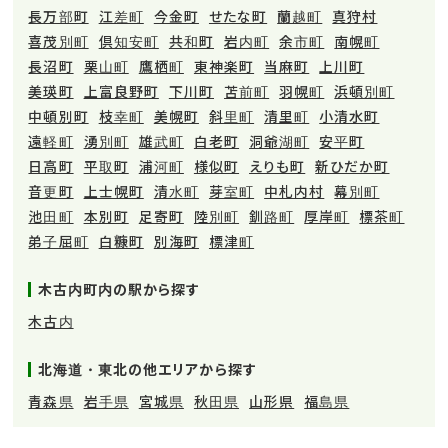
長万部町
江差町
今金町
せたな町
蘭越町
真狩村
喜茂別町
倶知安町
共和町
岩内町
余市町
南幌町
長沼町
栗山町
鷹栖町
東神楽町
当麻町
上川町
美瑛町
上富良野町
下川町
苫前町
羽幌町
浜頓別町
中頓別町
枝幸町
美幌町
斜里町
清里町
小清水町
遠軽町
湧別町
雄武町
白老町
洞爺湖町
安平町
日高町
平取町
浦河町
様似町
えりも町
新ひだか町
音更町
上士幌町
清水町
芽室町
中札内村
幕別町
池田町
本別町
足寄町
陸別町
釧路町
厚岸町
標茶町
弟子屈町
白糠町
別海町
標津町
木古内町内の駅から探す
木古内
北海道・東北の他エリアから探す
青森県
岩手県
宮城県
秋田県
山形県
福島県