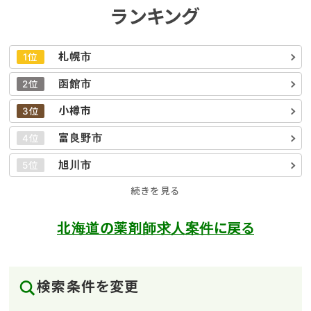
ランキング
札幌市
1位
函館市
2位
小樽市
3位
富良野市
4位
旭川市
5位
続きを見る
北海道の薬剤師求人案件に戻る
検索条件を変更