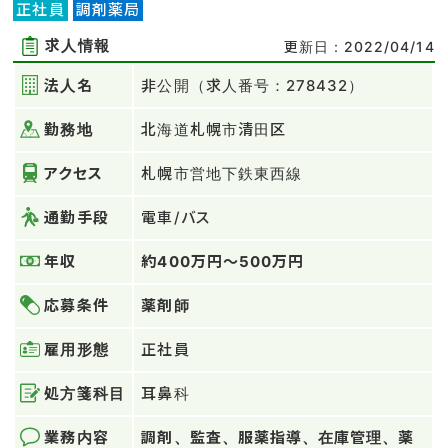
正社員
調剤薬局
求人情報
更新日：2022/04/14
法人名
非公開（求人番号：278432）
勤務地
北海道札幌市清田区
アクセス
札幌市営地下鉄東西線
通勤手段
電車/バス
年収
約400万円～500万円
応募条件
薬剤師
雇用形態
正社員
処方箋科目
耳鼻科
業務内容
調剤、監査、服薬指導、在庫管理、薬