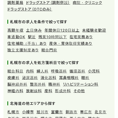
調剤薬局
ドラッグストア（調剤併設）
病院・クリニック
ドラッグストア（OTCのみ）
札幌市の求人を条件で絞って探す
高額年収
土日休み
年間休日120日以上
未経験者歓迎
車通勤OK
駅近
残業10時間以下
在宅業務あり
住宅補助（手当）あり
産休・育休取得実績あり
独立支援制度あり
総合門前
札幌市の求人を処方箋科目で絞って探す
総合科目
内科
婦人科
呼吸器科
循環器科
小児科
皮膚科
泌尿器科
消化器科
耳鼻咽喉科
眼科
脳神経外科
整形外科
精神科
リハビリテーション科
神経内科
放射線科
産科
形成外科
その他
北海道の他エリアから探す
札幌市
小樽市
旭川市
室蘭市
釧路市
帯広市
北見市