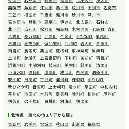
夕張市
岩見沢市
網走市
留萌市
苫小牧市
稚内市
美唄市
芦別市
江別市
赤平市
紋別市
士別市
名寄市
三笠市
根室市
千歳市
滝川市
砂川市
深川市
富良野市
登別市
恵庭市
伊達市
北広島市
石狩市
北斗市
当別町
松前町
福島町
木古内町
七飯町
森町
八雲町
長万部町
江差町
今金町
せたな町
蘭越町
真狩村
喜茂別町
倶知安町
共和町
岩内町
余市町
南幌町
長沼町
栗山町
鷹栖町
東神楽町
当麻町
上川町
美瑛町
上富良野町
下川町
苫前町
羽幌町
浜頓別町
中頓別町
枝幸町
美幌町
斜里町
清里町
小清水町
遠軽町
湧別町
雄武町
白老町
洞爺湖町
安平町
日高町
平取町
浦河町
様似町
えりも町
新ひだか町
音更町
上士幌町
清水町
芽室町
中札内村
幕別町
池田町
本別町
足寄町
陸別町
釧路町
厚岸町
標茶町
弟子屈町
白糠町
別海町
標津町
北海道・東北の他エリアから探す
青森県
岩手県
宮城県
秋田県
山形県
福島県