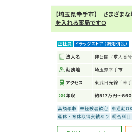
【埼玉県幸手市】 さまざま
を入れる薬局です○
正社員
ドラッグストア（調剤併設）
法人名
非公開（求人番号：
勤務地
埼玉県幸手市
アクセス
東武日光線「幸
年収
約517万円～56
高額年収
未経験者歓迎
車通勤O
産休・育休取得実績あり
総合科目