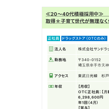
≪20～40代積極採用中≫
取得☆子育て世代が無理なく
正社員
ドラッグストア（OTCのみ）
法人名
株式会社サンドラ
勤務地
〒340-0152
埼玉県幸手市天神
アクセス
東武日光線 杉戸
年収
【月収】
ＯＴＣ正社員：【月額】
6,298,600円
年1回（4月）
【賞与】