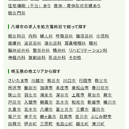
住宅補助（手当）あり
産休・育休取得実績あり
総合門前
八潮市の求人を処方箋科目で絞って探す
総合科目
内科
婦人科
呼吸器科
循環器科
小児科
皮膚科
泌尿器科
消化器科
耳鼻咽喉科
眼科
脳神経外科
整形外科
精神科
リハビリテーション科
神経内科
放射線科
形成外科
その他
埼玉県の他エリアから探す
さいたま市
川越市
熊谷市
川口市
行田市
秩父市
所沢市
飯能市
加須市
本庄市
東松山市
春日部市
狭山市
羽生市
鴻巣市
深谷市
上尾市
草加市
蕨市
戸田市
入間市
朝霞市
志木市
和光市
新座市
桶川市
久喜市
北本市
八潮市
富士見市
三郷市
蓮田市
坂戸市
幸手市
鶴ヶ島市
日高市
吉川市
ふじみ野市
白岡市
伊奈町
三芳町
毛呂山町
越生町
滑川町