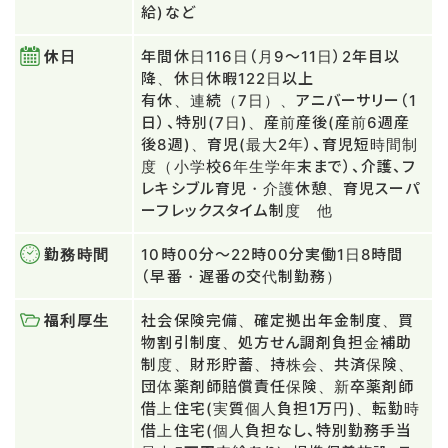
給)など
休日
年間休日116日（月9～11日）2年目以
降、休日休暇122日以上
有休、連続（7日）、アニバーサリー（1
日）、特別(7日)、産前産後(産前6週産
後8週)、育児(最大2年）、育児短時間制
度（小学校6年生学年末まで）、介護、フ
レキシブル育児・介護休憩、育児スーパ
ーフレックスタイム制度 他
勤務時間
10時00分～22時00分実働1日8時間
（早番・遅番の交代制勤務）
福利厚生
社会保険完備、確定拠出年金制度、買
物割引制度、処方せん調剤負担金補助
制度、財形貯蓄、持株会、共済保険、
団体薬剤師賠償責任保険、新卒薬剤師
借上住宅(実質個人負担1万円)、転勤時
借上住宅(個人負担なし、特別勤務手当