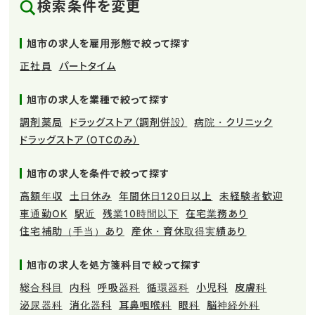
検索条件を変更
旭市の求人を雇用形態で絞って探す
正社員
パートタイム
旭市の求人を業種で絞って探す
調剤薬局
ドラッグストア（調剤併設）
病院・クリニック
ドラッグストア（OTCのみ）
旭市の求人を条件で絞って探す
高額年収
土日休み
年間休日120日以上
未経験者歓迎
車通勤OK
駅近
残業10時間以下
在宅業務あり
住宅補助（手当）あり
産休・育休取得実績あり
旭市の求人を処方箋科目で絞って探す
総合科目
内科
呼吸器科
循環器科
小児科
皮膚科
泌尿器科
消化器科
耳鼻咽喉科
眼科
脳神経外科