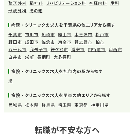
整形外科
精神科
リハビリテーション科
神経内科
産科
形成外科
その他
病院・クリニックの求人を千葉県の他エリアから探す
千葉市
市川市
船橋市
館山市
木更津市
松戸市
野田市
成田市
佐倉市
東金市
習志野市
柏市
八千代市
我孫子市
鎌ケ谷市
浦安市
四街道市
印西市
白井市
栄町
長柄町
大多喜町
病院・クリニックの求人を旭市内の駅から探す
旭
病院・クリニックの求人を関東の他エリアから探す
茨城県
栃木県
群馬県
埼玉県
東京都
神奈川県
転職が不安な方へ