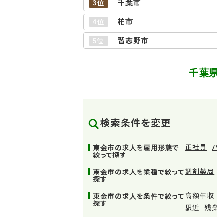
千葉市
3位
柏市
4位
習志野市
5位
千葉
検索条件を変更
正社員
東金市の求人を雇用形態で
絞って探す
調剤薬局
東金市の求人を業種で絞って
探す
高額年収
東金市の求人を条件で絞って
探す
駅近
残