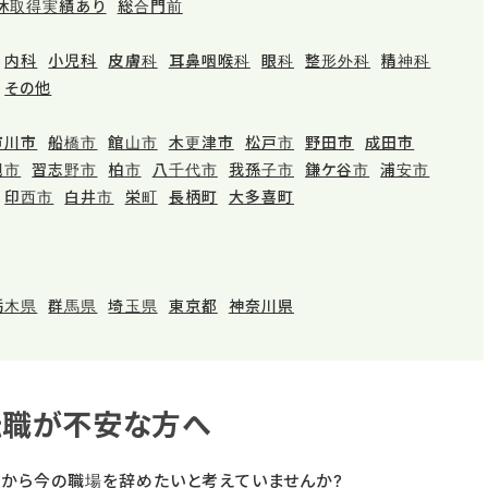
休取得実績あり
総合門前
内科
小児科
皮膚科
耳鼻咽喉科
眼科
整形外科
精神科
その他
市川市
船橋市
館山市
木更津市
松戸市
野田市
成田市
旭市
習志野市
柏市
八千代市
我孫子市
鎌ケ谷市
浦安市
印西市
白井市
栄町
長柄町
大多喜町
栃木県
群馬県
埼玉県
東京都
神奈川県
転職が不安な方へ
みから今の職場を辞めたいと考えていませんか?