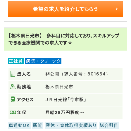
希望の求人を
紹介してもらう
【栃木県日光市】 多科目に対応しており、スキルアップ
できる医療機関での求人です☆
正社員
病院・クリニック
法人名
非公開（求人番号：801664）
勤務地
栃木県日光市
アクセス
ＪＲ日光線「今市駅」
年収
月給28万円程度～
車通勤OK
駅近
産休・育休取得実績あり
総合科目