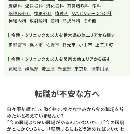
皮膚科
泌尿器科
消化器科
耳鼻咽喉科
眼科
脳神経外科
整形外科
精神科
リハビリテーション科
神経内科
放射線科
産科
形成外科
その他
病院・クリニックの求人を栃木県の他エリアから探す
宇都宮市
栃木市
佐野市
日光市
小山市
上三川町
病院・クリニックの求人を関東の他エリアから探す
茨城県
群馬県
埼玉県
千葉県
東京都
神奈川県
転職が不安な方へ
日々薬剤師として働く中で、様々な悩みから今の職場を辞
めたいと考えていませんか?
「今の職場より良い職場があるんじゃないか…」「今の職場
がとにかくつらい…」「転職するにもどう進めればいいかわ