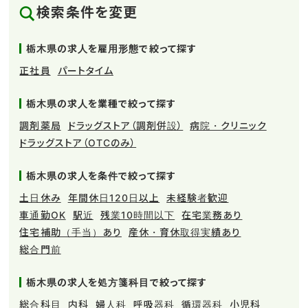
検索条件を変更
栃木県の求人を雇用形態で絞って探す
正社員
パートタイム
栃木県の求人を業種で絞って探す
調剤薬局
ドラッグストア（調剤併設）
病院・クリニック
ドラッグストア（OTCのみ）
栃木県の求人を条件で絞って探す
土日休み
年間休日120日以上
未経験者歓迎
車通勤OK
駅近
残業10時間以下
在宅業務あり
住宅補助（手当）あり
産休・育休取得実績あり
総合門前
栃木県の求人を処方箋科目で絞って探す
総合科目
内科
婦人科
呼吸器科
循環器科
小児科