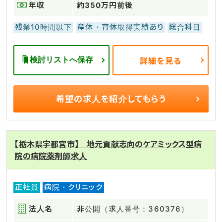
年収
約350万円前後
残業10時間以下
産休・育休取得実績あり
総合科目
検討リストへ保存
詳細を見る
希望の求人を
紹介してもらう
【栃木県宇都宮市】 地元貢献志向のケアミックス型病
院の病院薬剤師求人
正社員
病院・クリニック
法人名
非公開（求人番号：360376）