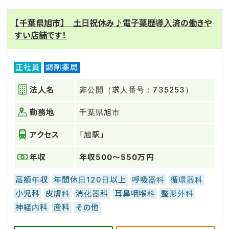
【千葉県旭市】 土日祝休み♪電子薬歴導入済の働きや
すい店舗です！
正社員
調剤薬局
法人名
非公開（求人番号：735253）
勤務地
千葉県旭市
アクセス
「旭駅」
年収
年収500～550万円
高額年収
年間休日120日以上
呼吸器科
循環器科
小児科
皮膚科
消化器科
耳鼻咽喉科
整形外科
神経内科
産科
その他