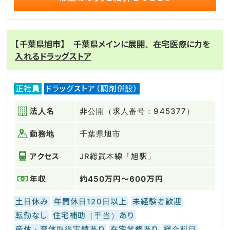
【千葉県旭市】 千葉県メインに展開、在宅医療に力を
入れるドラッグストア
正社員
ドラッグストア（調剤併設）
法人名
非公開（求人番号：945377）
勤務地
千葉県旭市
アクセス
JR総武本線「旭駅」
年収
約450万円～600万円
土日休み
年間休日120日以上
未経験者歓迎
転勤なし
住宅補助（手当）あり
産休・育休取得実績あり
在宅業務あり
総合科目