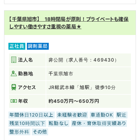
【千葉県旭市】 18時閉局が原則！プライベートも確保
しやすい働きやすさ重視の薬局★
正社員
調剤薬局
法人名
非公開（求人番号：469430）
勤務地
千葉県旭市
アクセス
JR総武本線「旭駅」徒歩10分
年収
約450万円～650万円
年間休日120日以上
未経験者歓迎
車通勤OK
駅近
残業10時間以下
転勤なし
産休・育休取得実績あり
整形外科
その他