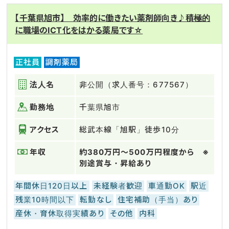
【千葉県旭市】 効率的に働きたい薬剤師向き♪積極的
に職場のICT化をはかる薬局です☆
正社員
調剤薬局
法人名
非公開（求人番号：677567）
勤務地
千葉県旭市
アクセス
総武本線「旭駅」徒歩10分
年収
約380万円～500万円程度から ※
別途賞与・昇給あり
年間休日120日以上
未経験者歓迎
車通勤OK
駅近
残業10時間以下
転勤なし
住宅補助（手当）あり
産休・育休取得実績あり
その他
内科