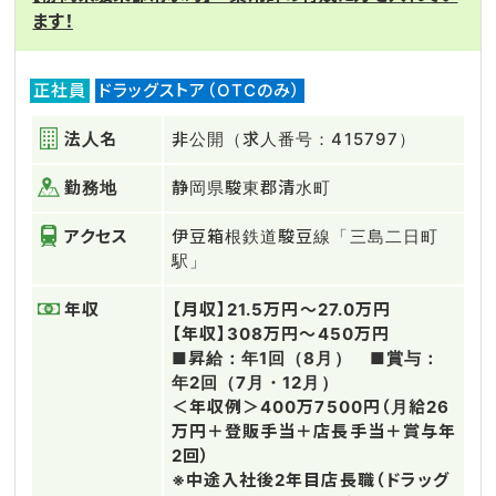
ます！
正社員
ドラッグストア（OTCのみ）
法人名
非公開（求人番号：415797）
勤務地
静岡県駿東郡清水町
アクセス
伊豆箱根鉄道駿豆線「三島二日町
駅」
年収
【月収】21.5万円～27.0万円
【年収】308万円～450万円
■昇給：年1回（8月） ■賞与：
年2回（7月・12月）
＜年収例＞400万7500円（月給26
万円＋登販手当＋店長手当＋賞与年
2回）
※中途入社後2年目店長職（ドラッグ