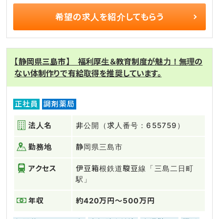
希望の求人を
紹介してもらう
【静岡県三島市】 福利厚生＆教育制度が魅力！無理の
ない体制作りで有給取得を推奨しています。
正社員
調剤薬局
法人名
非公開（求人番号：655759）
勤務地
静岡県三島市
アクセス
伊豆箱根鉄道駿豆線「三島二日町
駅」
年収
約420万円～500万円