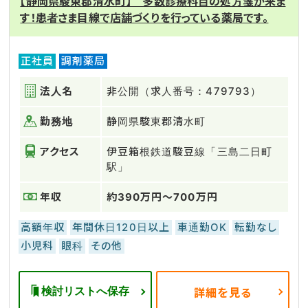
【静岡県駿東郡清水町】 多数診療科目の処方箋が来ま
す！患者さま目線で店舗づくりを行っている薬局です。
正社員
調剤薬局
法人名
非公開（求人番号：479793）
勤務地
静岡県駿東郡清水町
アクセス
伊豆箱根鉄道駿豆線「三島二日町
駅」
年収
約390万円～700万円
高額年収
年間休日120日以上
車通勤OK
転勤なし
小児科
眼科
その他
検討リストへ保存
詳細を見る