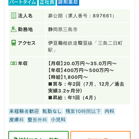
パートタイム
正社員
調剤薬局
法人名
非公開（求人番号：897661）
勤務地
静岡県三島市
アクセス
伊豆箱根鉄道駿豆線「三島二日町
駅」
年収
【月収】20.0万円～35.0万円～
【年収】400万円～500万円～
【時給】1,800円～
■賞与：年2回（7月、12月／過去
実績3.2ヶ月分）
■昇給：年1回（4月）
未経験者歓迎
転勤なし
残業10時間以下
内科
皮膚科
整形外科
小児科