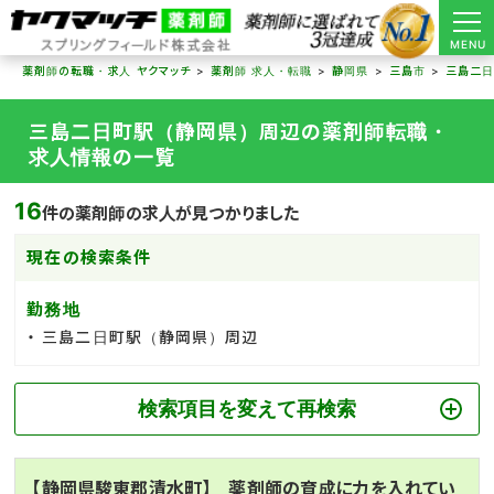
MENU
薬剤師の転職・求人 ヤクマッチ
薬剤師 求人・転職
静岡県
三島市
三島二
三島二日町駅（静岡県）周辺の薬剤師転職・
求人情報の一覧
16
件の薬剤師の求人が見つかりました
現在の検索条件
勤務地
三島二日町駅（静岡県）周辺
検索項目を変えて再検索
【静岡県駿東郡清水町】 薬剤師の育成に力を入れてい