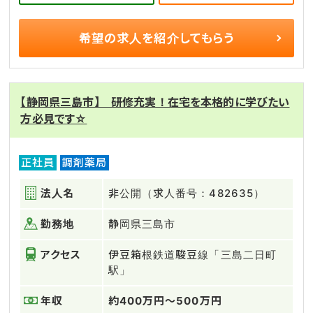
希望の求人を
紹介してもらう
【静岡県三島市】 研修充実！在宅を本格的に学びたい
方必見です☆
正社員
調剤薬局
法人名
非公開（求人番号：482635）
勤務地
静岡県三島市
アクセス
伊豆箱根鉄道駿豆線「三島二日町
駅」
年収
約400万円～500万円