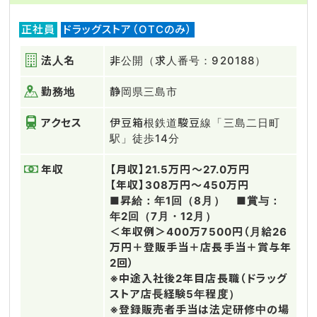
正社員
ドラッグストア（OTCのみ）
法人名
非公開（求人番号：920188）
勤務地
静岡県三島市
アクセス
伊豆箱根鉄道駿豆線「三島二日町
駅」徒歩14分
年収
【月収】21.5万円～27.0万円
【年収】308万円～450万円
■昇給：年1回（8月） ■賞与：
年2回（7月・12月）
＜年収例＞400万7500円（月給26
万円＋登販手当＋店長手当＋賞与年
2回）
※中途入社後2年目店長職（ドラッグ
ストア店長経験5年程度）
※登録販売者手当は法定研修中の場