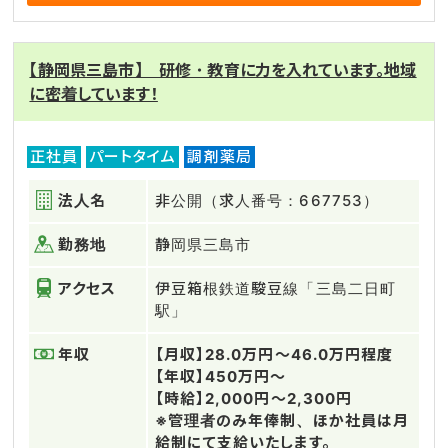
【静岡県三島市】 研修・教育に力を入れています。地域
に密着しています！
正社員
パートタイム
調剤薬局
法人名
非公開（求人番号：667753）
勤務地
静岡県三島市
アクセス
伊豆箱根鉄道駿豆線「三島二日町
駅」
年収
【月収】28.0万円～46.0万円程度
【年収】450万円～
【時給】2,000円～2,300円
※管理者のみ年俸制、ほか社員は月
給制にて支給いたします。