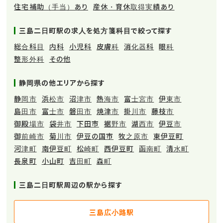
住宅補助（手当）あり
産休・育休取得実績あり
三島二日町駅の求人を処方箋科目で絞って探す
総合科目
内科
小児科
皮膚科
消化器科
眼科
整形外科
その他
静岡県の他エリアから探す
静岡市
浜松市
沼津市
熱海市
富士宮市
伊東市
島田市
富士市
磐田市
焼津市
掛川市
藤枝市
御殿場市
袋井市
下田市
裾野市
湖西市
伊豆市
御前崎市
菊川市
伊豆の国市
牧之原市
東伊豆町
河津町
南伊豆町
松崎町
西伊豆町
函南町
清水町
長泉町
小山町
吉田町
森町
三島二日町駅周辺の駅から探す
三島広小路駅