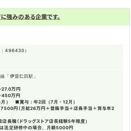
育に強みのある企業です。
：496430）
豆線「伊豆仁田駅」
～27.0万円
～450万円
8月） ■賞与：年2回（7月・12月）
万7500円（月給26万円＋登販手当＋店長手当＋賞与年2
目店長職（ドラッグストア店長経験5年程度）
は法定研修中の場合、月額5000円