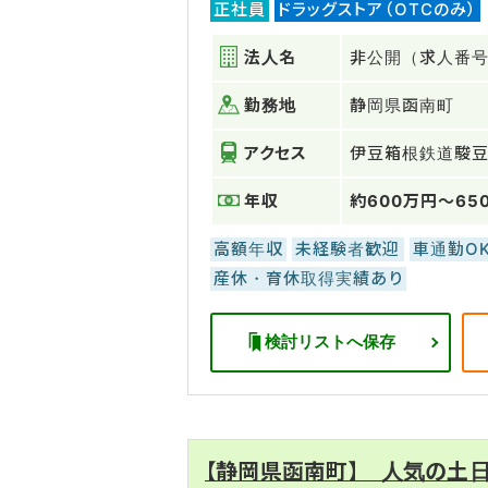
正社員
ドラッグストア（OTCのみ）
法人名
非公開（求人番号：
勤務地
静岡県函南町
アクセス
伊豆箱根鉄道駿
年収
約600万円～65
高額年収
未経験者歓迎
車通勤O
産休・育休取得実績あり
検討リストへ保存
【静岡県函南町】 人気の土