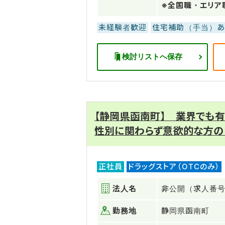
※全国職・エリア
未経験者歓迎
住宅補助（手当）あ
検討リストへ保存
【静岡県函南町】 業界でも
性別に関わらず意欲的な方の
正社員
ドラッグストア（OTCのみ）
法人名
非公開（求人番号
勤務地
静岡県函南町