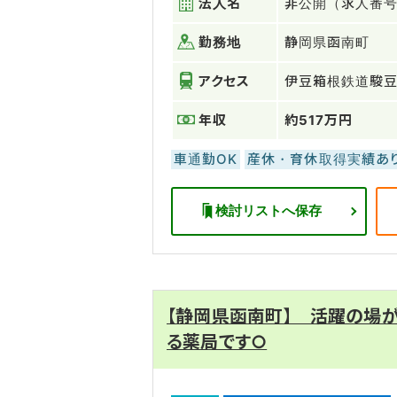
法人名
非公開（求人番号：
勤務地
静岡県函南町
アクセス
伊豆箱根鉄道駿
年収
約517万円
車通勤OK
産休・育休取得実績あ
検討リストへ保存
【静岡県函南町】 活躍の場
る薬局です○