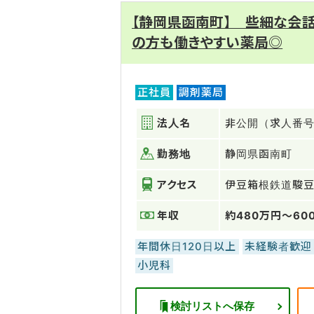
【静岡県函南町】 些細な会
の方も働きやすい薬局◎
正社員
調剤薬局
法人名
非公開（求人番号：
勤務地
静岡県函南町
アクセス
伊豆箱根鉄道駿
年収
約480万円～60
年間休日120日以上
未経験者歓迎
小児科
検討リストへ保存