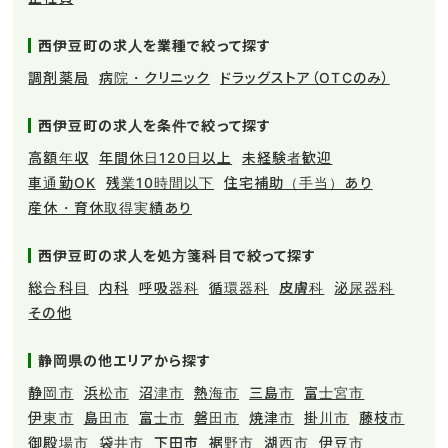
西伊豆町の求人を業種で絞って探す
調剤薬局
病院・クリニック
ドラッグストア（OTCのみ）
西伊豆町の求人を条件で絞って探す
高額年収
年間休日120日以上
未経験者歓迎
車通勤OK
残業10時間以下
住宅補助（手当）あり
産休・育休取得実績あり
西伊豆町の求人を処方箋科目で絞って探す
総合科目
内科
呼吸器科
循環器科
皮膚科
泌尿器科
その他
静岡県の他エリアから探す
静岡市
浜松市
沼津市
熱海市
三島市
富士宮市
伊東市
島田市
富士市
磐田市
焼津市
掛川市
藤枝市
御殿場市
袋井市
下田市
裾野市
湖西市
伊豆市