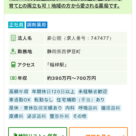
育てとの両立も可！地域の方から愛される薬局です。
正社員
調剤薬局
法人名
非公開（求人番号：747477）
勤務地
静岡県西伊豆町
アクセス
「稲梓駅」
年収
約390万円～700万円
高額年収
年間休日120日以上
未経験者歓迎
車通勤OK
転勤なし
住宅補助（手当）あり
産休・育休取得実績あり
内科
呼吸器科
循環器科
皮膚科
泌尿器科
整形外科
その他