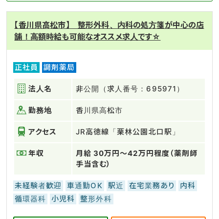
【香川県高松市】 整形外科、内科の処方箋が中心の店
舗！高額時給も可能なオススメ求人です☆
正社員
調剤薬局
法人名
非公開（求人番号：695971）
勤務地
香川県高松市
アクセス
JR高徳線「栗林公園北口駅」
年収
月給 30万円～42万円程度（薬剤師
手当含む）
未経験者歓迎
車通勤OK
駅近
在宅業務あり
内科
循環器科
小児科
整形外科