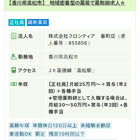
【香川県高松市】 地域密着型の薬局で薬剤師求人☆
正社員
調剤薬局
法人名
株式会社フロンティア 番町店（求
人番号：855856）
勤務地
香川県高松市
アクセス
ＪＲ高徳線「高松駅」
年収
【正社員】月給25万円～＋賞与（年2
回）＋各種手当
※管理薬剤師として入職する場合は、
月給30～50万円+賞与（年2回）+各
種手当
高額年収
年間休日120日以上
未経験者歓迎
車通勤OK
駅近
残業10時間以下