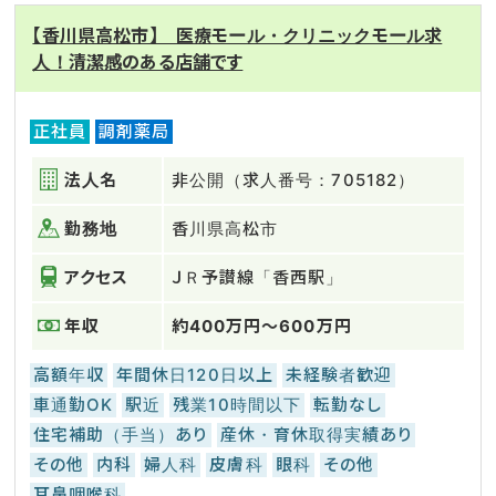
【香川県高松市】 医療モール・クリニックモール求
人！清潔感のある店舗です
正社員
調剤薬局
法人名
非公開（求人番号：705182）
勤務地
香川県高松市
アクセス
ＪＲ予讃線「香西駅」
年収
約400万円～600万円
高額年収
年間休日120日以上
未経験者歓迎
車通勤OK
駅近
残業10時間以下
転勤なし
住宅補助（手当）あり
産休・育休取得実績あり
その他
内科
婦人科
皮膚科
眼科
その他
耳鼻咽喉科