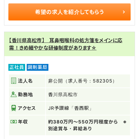
希望の求人を
紹介してもらう
【香川県高松市】 耳鼻咽喉科の処方箋をメインに応
需！きめ細やかな研修制度があります☆
正社員
調剤薬局
法人名
非公開（求人番号：582305）
勤務地
香川県高松市
アクセス
JR予讃線「香西駅」
年収
約380万円～550万円程度から ※
別途賞与・昇給あり