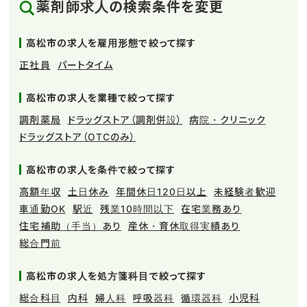
薬剤師求人の検索条件を変更
高松市の求人を雇用形態で絞って探す
正社員
パートタイム
高松市の求人を業種で絞って探す
調剤薬局
ドラッグストア（調剤併設）
病院・クリニック
ドラッグストア（OTCのみ）
高松市の求人を条件で絞って探す
高額年収
土日休み
年間休日120日以上
未経験者歓迎
車通勤OK
駅近
残業10時間以下
在宅業務あり
住宅補助（手当）あり
産休・育休取得実績あり
総合門前
高松市の求人を処方箋科目で絞って探す
総合科目
内科
婦人科
呼吸器科
循環器科
小児科