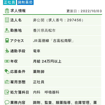
正社員
調剤薬局
求人情報
更新日：2022/10/03
法人名
非公開（求人番号：297456）
勤務地
香川県高松市
アクセス
JR高徳線「古高松南駅」
通勤手段
電車
年収
月給 24万円以上
応募条件
薬剤師
雇用形態
正社員
処方箋科目
内科 呼吸器科
業務内容
調剤、監査、服薬指導、在庫管理、薬