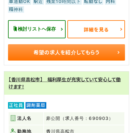
車通勤OK
駅近
残業10時間以下
転勤なし
内科
精神科
検討リストへ保存
詳細を見る
希望の求人を
紹介してもらう
【香川県高松市】 福利厚生が充実していて安心して働
けます！
正社員
調剤薬局
法人名
非公開（求人番号：690903）
勤務地
香川県高松市