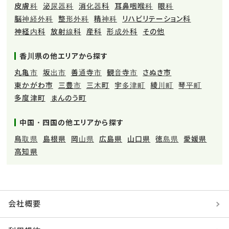
皮膚科
泌尿器科
消化器科
耳鼻咽喉科
眼科
脳神経外科
整形外科
精神科
リハビリテーション科
神経内科
放射線科
産科
形成外科
その他
香川県の他エリアから探す
丸亀市
坂出市
善通寺市
観音寺市
さぬき市
東かがわ市
三豊市
三木町
宇多津町
綾川町
琴平町
多度津町
まんのう町
中国・四国の他エリアから探す
鳥取県
島根県
岡山県
広島県
山口県
徳島県
愛媛県
高知県
会社概要