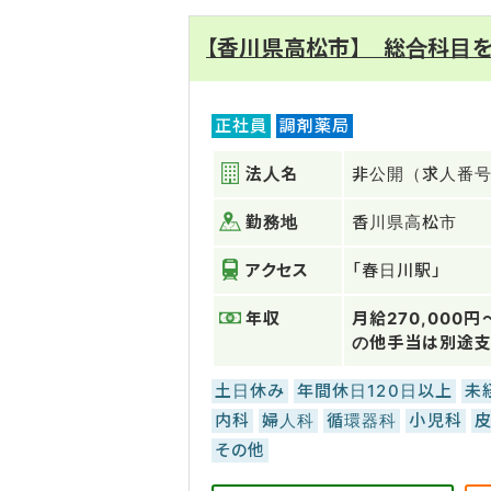
【香川県高松市】 総合科目
正社員
調剤薬局
法人名
非公開（求人番号：
勤務地
香川県高松市
アクセス
「春日川駅」
年収
月給270,000
の他手当は別途
土日休み
年間休日120日以上
未
内科
婦人科
循環器科
小児科
その他