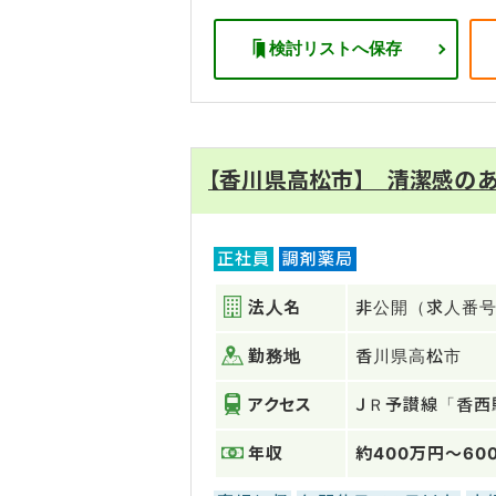
検討リストへ保存
【香川県高松市】 清潔感の
正社員
調剤薬局
法人名
非公開（求人番号：
勤務地
香川県高松市
アクセス
ＪＲ予讃線「香西
年収
約400万円～60