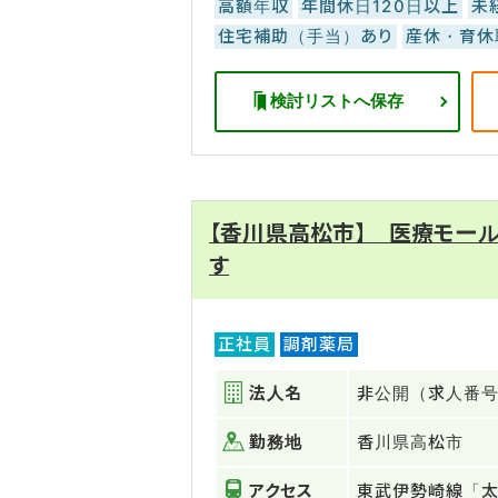
高額年収
年間休日120日以上
未
住宅補助（手当）あり
産休・育休
検討リストへ保存
【香川県高松市】 医療モー
す
正社員
調剤薬局
法人名
非公開（求人番号：
勤務地
香川県高松市
アクセス
東武伊勢崎線「