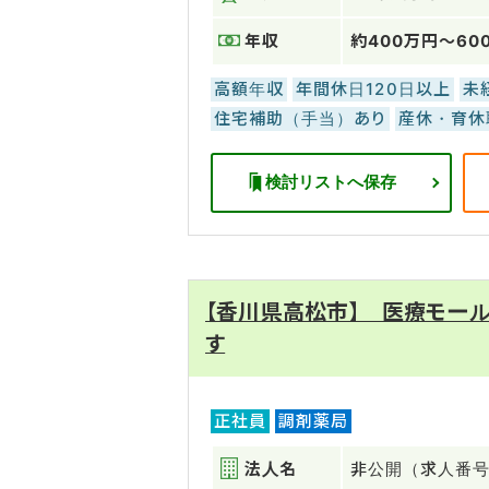
年収
約400万円～60
高額年収
年間休日120日以上
未
住宅補助（手当）あり
産休・育休
検討リストへ保存
【香川県高松市】 医療モー
す
正社員
調剤薬局
法人名
非公開（求人番号：