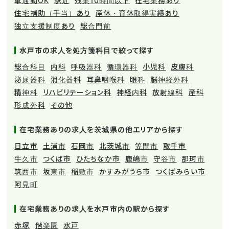
車通勤OK
駅近
残業10時間以下
在宅業務あり
住宅補助（手当）あり
産休・育休取得実績あり
独立支援制度あり
総合門前
水戸市の求人を処方箋科目で絞って探す
総合科目
内科
呼吸器科
循環器科
小児科
皮膚科
泌尿器科
消化器科
耳鼻咽喉科
眼科
脳神経外科
精神科
リハビリテーション科
神経内科
放射線科
産科
形成外科
その他
在宅業務ありの求人を茨城県の他エリアから探す
日立市
土浦市
石岡市
北茨城市
笠間市
取手市
牛久市
つくば市
ひたちなか市
鹿嶋市
守谷市
那珂市
筑西市
坂東市
稲敷市
かすみがうら市
つくばみらい市
阿見町
在宅業務ありの求人を水戸市内の駅から探す
赤塚
偕楽園
水戸