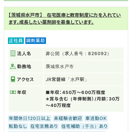
【茨城県水戸市】 在宅医療と教育制度に力を入れてい
ます。成長したい薬剤師を募集しています。
正社員
調剤薬局
法人名
非公開（求人番号：826092）
勤務地
茨城県水戸市
アクセス
JR常磐線「水戸駅」
年収
■年収：450万～600万程度
※賞与含む（年俸制無）/月額：30万
～40万程度
年間休日120日以上
未経験者歓迎
車通勤OK
転勤なし
在宅業務あり
住宅補助（手当）あり