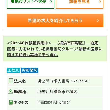
検討リストへ保存
詳細を見る
希望の求人を
紹介してもらう
<20～40代積極採用中> 【横浜市戸塚区】 在宅
医療に力をいれている調剤薬局グループ！最新の医療に
関する知識も実地で学べます。
正社員
調剤薬局
法人名
非公開（求人番号：797750）
勤務地
神奈川県横浜市戸塚区
アクセス
「舞岡駅」徒歩15分