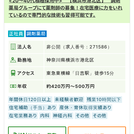
<20～40代積極採用中> 【横浜市港北区】 調剤
薬局グループにて薬剤師の募集！在宅医療に力をいれ
ているので専門的な技術も習得可能です。
正社員
調剤薬局
法人名
非公開（求人番号：271586）
勤務地
神奈川県横浜市港北区
アクセス
東急東横線「日吉駅」徒歩15分
年収
約420万円～500万円
年間休日120日以上
未経験者歓迎
残業10時間以下
住宅補助（手当）あり
産休・育休取得実績あり
在宅業務あり
内科
神経内科
その他
その他