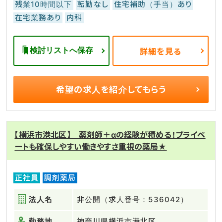
残業10時間以下
転勤なし
住宅補助（手当）あり
在宅業務あり
内科
検討リストへ保存
詳細を見る
希望の求人を
紹介してもらう
【横浜市港北区】 薬剤師＋αの経験が積める！プライベ
ートも確保しやすい働きやすさ重視の薬局★
正社員
調剤薬局
法人名
非公開（求人番号：536042）
勤務地
神奈川県横浜市港北区