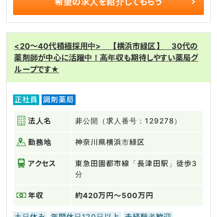
希望の求人を
紹介してもらう
<20～40代積極採用中> 【横浜市緑区】 30代の
薬剤師が中心に活躍中！高年収も期待しやすい薬局グ
ループです★
正社員
調剤薬局
法人名
非公開（求人番号：129278）
勤務地
神奈川県横浜市緑区
アクセス
東急田園都市線「長津田駅」徒歩3
分
年収
約420万円～500万円
土日休み
年間休日120日以上
未経験者歓迎