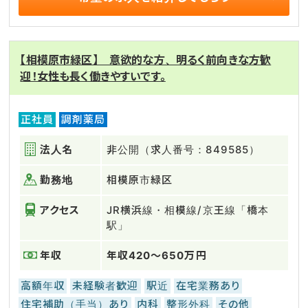
【相模原市緑区】 意欲的な方、明るく前向きな方歓
迎！女性も長く働きやすいです。
正社員
調剤薬局
法人名
非公開（求人番号：849585）
勤務地
相模原市緑区
アクセス
JR横浜線・相模線/京王線「橋本
駅」
年収
年収420～650万円
高額年収
未経験者歓迎
駅近
在宅業務あり
住宅補助（手当）あり
内科
整形外科
その他