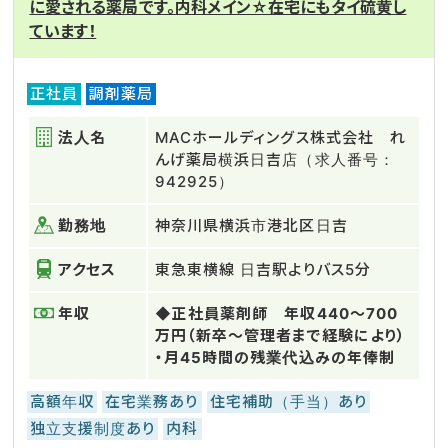
に愛される薬局です。内科メイン☆在宅にもタイ硫黄し
ています！
正社員
調剤薬局
法人名
MACホールディングス株式会社 れ
んげ薬局横浜日吉店（求人番号：
942925）
勤務地
神奈川県横浜市港北区日吉
アクセス
東急東横線 日吉駅よりバス5分
年収
◆正社員薬剤師 年収440～700
万円（新卒～管理者まで経験により）
・月45時間の残業代込みの年俸制
高額年収
在宅業務あり
住宅補助（手当）あり
独立支援制度あり
内科