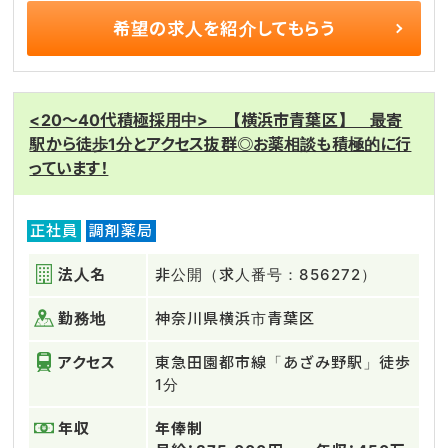
希望の求人を
紹介してもらう
<20～40代積極採用中> 【横浜市青葉区】 最寄
駅から徒歩1分とアクセス抜群◎お薬相談も積極的に行
っています！
正社員
調剤薬局
法人名
非公開（求人番号：856272）
勤務地
神奈川県横浜市青葉区
アクセス
東急田園都市線「あざみ野駅」徒歩
1分
年収
年俸制