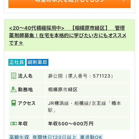
<20～40代積極採用中> 【相模原市緑区】 管理
薬剤師募集！在宅を本格的に学びたい方にもオススメ
です☆
正社員
調剤薬局
法人名
非公開（求人番号：571123）
勤務地
相模原市緑区
アクセス
JR横浜線・相模線/京王線「橋本
駅」
年収
年収500～600万円
高額年収
年間休日120日以上
車通勤OK