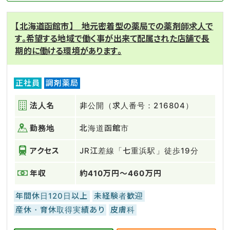
【北海道函館市】 地元密着型の薬局での薬剤師求人で
す。希望する地域で働く事が出来て配属された店舗で長
期的に働ける環境があります。
正社員
調剤薬局
法人名
非公開（求人番号：216804）
勤務地
北海道函館市
アクセス
JR江差線「七重浜駅」徒歩19分
年収
約410万円～460万円
年間休日120日以上
未経験者歓迎
産休・育休取得実績あり
皮膚科