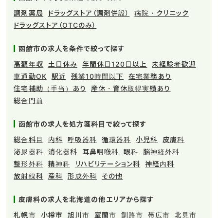
調剤薬局
ドラッグストア（調剤併設）
病院・クリニック
ドラッグストア（OTCのみ）
函館市の求人を条件で絞って探す
高額年収
土日休み
年間休日120日以上
未経験者歓迎
車通勤OK
駅近
残業10時間以下
在宅業務あり
住宅補助（手当）あり
産休・育休取得実績あり
総合門前
函館市の求人を処方箋科目で絞って探す
総合科目
内科
呼吸器科
循環器科
小児科
皮膚科
泌尿器科
消化器科
耳鼻咽喉科
眼科
脳神経外科
整形外科
精神科
リハビリテーション科
神経内科
放射線科
産科
形成外科
その他
皮膚科の求人を北海道の他エリアから探す
札幌市
小樽市
旭川市
室蘭市
釧路市
帯広市
北見市