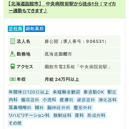
【北海道函館市】 中央病院前駅から徒歩1分！マイカ
ー通勤もできます♪
正社員
調剤薬局
法人名
非公開（求人番号：906531）
勤務地
北海道函館市
アクセス
函館市電2系統「中央病院前駅」
年収
月給 24万円以上
年間休日120日以上
未経験者歓迎
車通勤OK
駅近
内科
循環器科
小児科
皮膚科
泌尿器科
消化器科
耳鼻咽喉科
眼科
脳神経外科
整形外科
リハビリテーション科
放射線科
産科
形成外科
その他