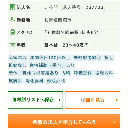
法人名
非公開（求人番号：237703）
勤務地
北海道函館市
アクセス
「五稜郭公園前駅」徒歩6分
年収
基本給 23〜40万円
高額年収
年間休日120日以上
未経験者歓迎
駅近
転勤なし
住宅補助（手当）あり
産休・育休取得実績あり
内科
呼吸器科
循環器科
皮膚科
消化器科
形成外科
検討リストへ保存
詳細を見る
希望の求人を
紹介してもらう