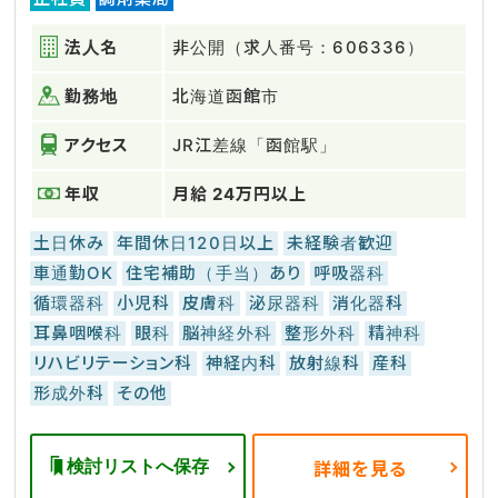
法人名
非公開（求人番号：606336）
勤務地
北海道函館市
アクセス
JR江差線「函館駅」
年収
月給 24万円以上
土日休み
年間休日120日以上
未経験者歓迎
車通勤OK
住宅補助（手当）あり
呼吸器科
循環器科
小児科
皮膚科
泌尿器科
消化器科
耳鼻咽喉科
眼科
脳神経外科
整形外科
精神科
リハビリテーション科
神経内科
放射線科
産科
形成外科
その他
検討リストへ保存
詳細を見る