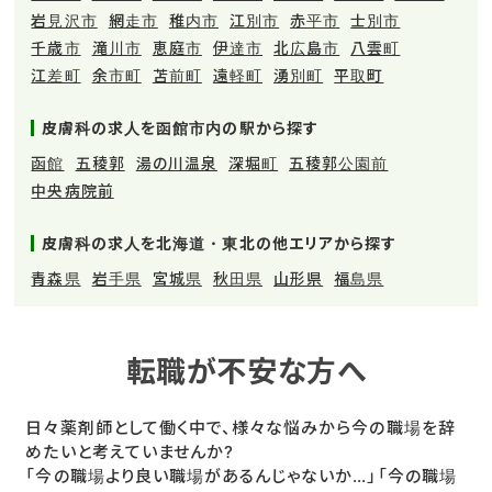
岩見沢市
網走市
稚内市
江別市
赤平市
士別市
千歳市
滝川市
恵庭市
伊達市
北広島市
八雲町
江差町
余市町
苫前町
遠軽町
湧別町
平取町
皮膚科の求人を函館市内の駅から探す
函館
五稜郭
湯の川温泉
深堀町
五稜郭公園前
中央病院前
皮膚科の求人を北海道・東北の他エリアから探す
青森県
岩手県
宮城県
秋田県
山形県
福島県
転職が不安な方へ
日々薬剤師として働く中で、様々な悩みから今の職場を辞
めたいと考えていませんか?
「今の職場より良い職場があるんじゃないか…」「今の職場