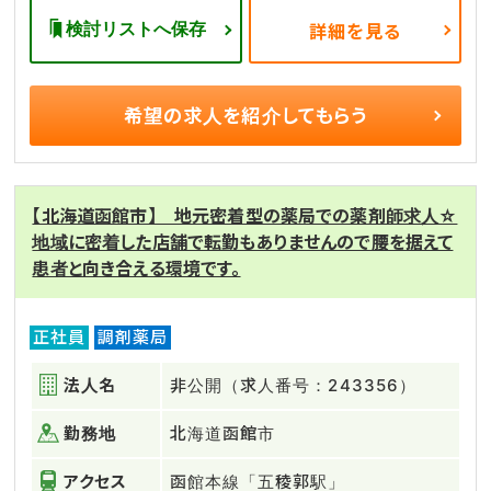
検討リストへ保存
詳細を見る
希望の求人を
紹介してもらう
【北海道函館市】 地元密着型の薬局での薬剤師求人☆
地域に密着した店舗で転勤もありませんので腰を据えて
患者と向き合える環境です。
正社員
調剤薬局
法人名
非公開（求人番号：243356）
勤務地
北海道函館市
アクセス
函館本線「五稜郭駅」