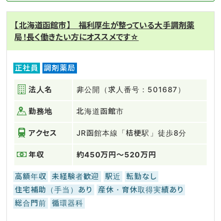
【北海道函館市】 福利厚生が整っている大手調剤薬
局！長く働きたい方にオススメです☆
正社員
調剤薬局
法人名
非公開（求人番号：501687）
勤務地
北海道函館市
アクセス
JR函館本線「桔梗駅」徒歩8分
年収
約450万円～520万円
高額年収
未経験者歓迎
駅近
転勤なし
住宅補助（手当）あり
産休・育休取得実績あり
総合門前
循環器科