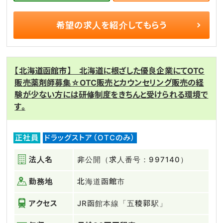
希望の求人を
紹介してもらう
【北海道函館市】 北海道に根ざした優良企業にてOTC
販売薬剤師募集☆OTC販売とカウンセリング販売の経
験が少ない方には研修制度をきちんと受けられる環境で
す。
正社員
ドラッグストア（OTCのみ）
法人名
非公開（求人番号：997140）
勤務地
北海道函館市
アクセス
JR函館本線「五稜郭駅」