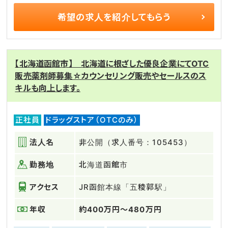
希望の求人を
紹介してもらう
【北海道函館市】 北海道に根ざした優良企業にてOTC
販売薬剤師募集☆カウンセリング販売やセールスのス
キルも向上します。
正社員
ドラッグストア（OTCのみ）
法人名
非公開（求人番号：105453）
勤務地
北海道函館市
アクセス
JR函館本線「五稜郭駅」
年収
約400万円～480万円