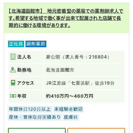
【北海道函館市】 地元密着型の薬局での薬剤師求人で
す。希望する地域で働く事が出来て配属された店舗で長
期的に働ける環境があります。
正社員
調剤薬局
法人名
非公開（求人番号：216804）
勤務地
北海道函館市
アクセス
JR江差線「七重浜駅」徒歩19分
年収
約410万円～460万円
年間休日120日以上
未経験者歓迎
産休・育休取得実績あり
皮膚科