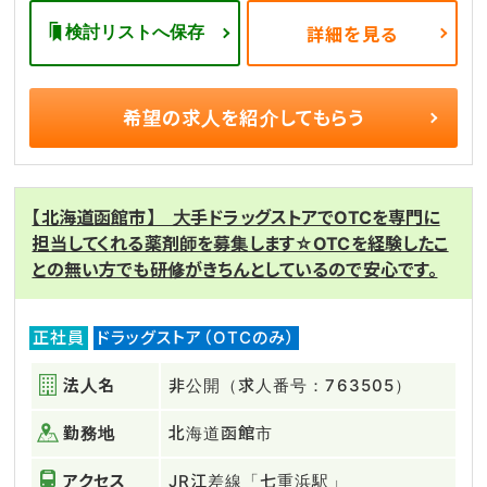
検討リストへ保存
詳細を見る
希望の求人を
紹介してもらう
【北海道函館市】 大手ドラッグストアでOTCを専門に
担当してくれる薬剤師を募集します☆OTCを経験したこ
との無い方でも研修がきちんとしているので安心です。
正社員
ドラッグストア（OTCのみ）
法人名
非公開（求人番号：763505）
勤務地
北海道函館市
アクセス
JR江差線「七重浜駅」