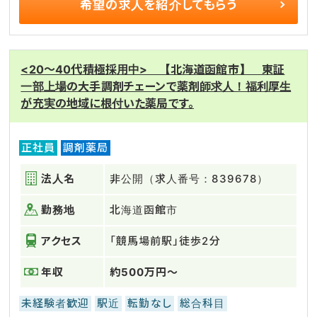
希望の求人を
紹介してもらう
<20～40代積極採用中> 【北海道函館市】 東証
一部上場の大手調剤チェーンで薬剤師求人！福利厚生
が充実の地域に根付いた薬局です。
正社員
調剤薬局
法人名
非公開（求人番号：839678）
勤務地
北海道函館市
アクセス
「競馬場前駅」徒歩2分
年収
約500万円～
未経験者歓迎
駅近
転勤なし
総合科目