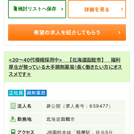
検討リストへ保存
詳細を見る
希望の求人を
紹介してもらう
<20～40代積極採用中> 【北海道函館市】 福利
厚生が整っている大手調剤薬局！長く働きたい方にオス
スメです☆
正社員
調剤薬局
法人名
非公開（求人番号：659477）
勤務地
北海道函館市
アクセス
JR函館本線「桔梗駅」徒歩5分