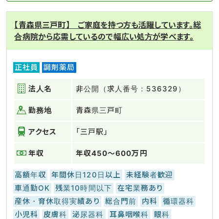
【青森県三戸町】 ご家庭を持つ方も活躍しています。総
合病院から応需しているので幅広い処方が学べます。
正社員
調剤薬局
法人名
非公開（求人番号：536329）
勤務地
青森県三戸町
アクセス
「三戸駅」
年収
年収450～600万円
高額年収
年間休日120日以上
未経験者歓迎
車通勤OK
残業10時間以下
在宅業務あり
産休・育休取得実績あり
総合門前
内科
循環器科
小児科
皮膚科
泌尿器科
耳鼻咽喉科
眼科