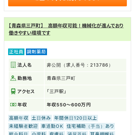
【青森県三戸町】 高額年収可能！機械化が進んでおり
働きやすい環境です
正社員
調剤薬局
法人名
非公開（求人番号：213786）
勤務地
青森県三戸町
アクセス
「三戸駅」
年収
年収550～600万円
高額年収
土日休み
年間休日120日以上
未経験者歓迎
車通勤OK
住宅補助（手当）あり
総合科目
小児科
皮膚科
泌尿器科
耳鼻咽喉科