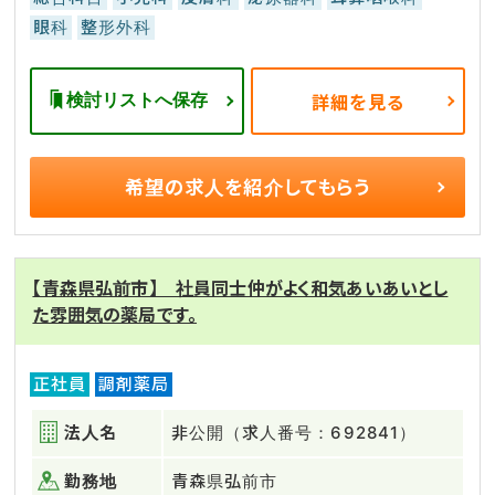
眼科
整形外科
検討リストへ保存
詳細を見る
希望の求人を
紹介してもらう
【青森県弘前市】 社員同士仲がよく和気あいあいとし
た雰囲気の薬局です。
正社員
調剤薬局
法人名
非公開（求人番号：692841）
勤務地
青森県弘前市