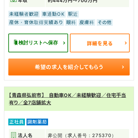
年収
約444万円～700万円
未経験者歓迎
車通勤OK
駅近
産休・育休取得実績あり
眼科
皮膚科
その他
検討リストへ保存
詳細を見る
希望の求人を
紹介してもらう
【青森県弘前市】 自動車OK／未経験歓迎／住宅手当
有り／全7店舗拡大
正社員
調剤薬局
法人名
非公開（求人番号：275370）