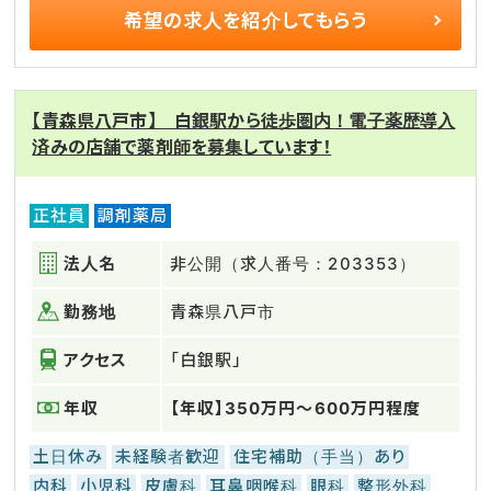
希望の求人を
紹介してもらう
【青森県八戸市】 白銀駅から徒歩圏内！電子薬歴導入
済みの店舗で薬剤師を募集しています！
正社員
調剤薬局
法人名
非公開（求人番号：203353）
勤務地
青森県八戸市
アクセス
「白銀駅」
年収
【年収】350万円～600万円程度
土日休み
未経験者歓迎
住宅補助（手当）あり
内科
小児科
皮膚科
耳鼻咽喉科
眼科
整形外科