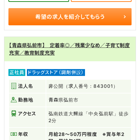
希望の求人を
紹介してもらう
【青森県弘前市】 定着率◎／残業少なめ／子育て制度
充実／教育制度充実
正社員
ドラッグストア（調剤併設）
法人名
非公開（求人番号：843001）
勤務地
青森県弘前市
アクセス
弘南鉄道大鰐線「中央弘前駅」徒歩
2分
年収
月給28～50万円程度 ※賞与年2