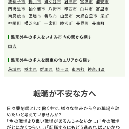
我孫子市
鴨川市
鎌ケ谷市
君津市
富津市
浦安市
四街道市
袖ケ浦市
八街市
印西市
白井市
富里市
南房総市
匝瑳市
香取市
山武市
大網白里市
栄町
神崎町
横芝光町
一宮町
睦沢町
長柄町
長南町
整形外科の求人をいすみ市内の駅から探す
国吉
整形外科の求人を関東の他エリアから探す
茨城県
栃木県
群馬県
埼玉県
東京都
神奈川県
転職が不安な方へ
日々薬剤師として働く中で、様々な悩みから今の職場を辞
めたいと考えていませんか?
「今の職場より良い職場があるんじゃないか…」「今の職場
がとにかくつらい…」「転職するにもどう進めればいいかわ