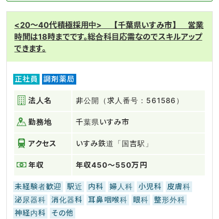
<20～40代積極採用中> 【千葉県いすみ市】 営業
時間は18時までです。総合科目応需なのでスキルアップ
できます。
正社員
調剤薬局
法人名
非公開（求人番号：561586）
勤務地
千葉県いすみ市
アクセス
いすみ鉄道「国吉駅」
年収
年収450～550万円
未経験者歓迎
駅近
内科
婦人科
小児科
皮膚科
泌尿器科
消化器科
耳鼻咽喉科
眼科
整形外科
神経内科
その他