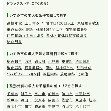
ドラッグストア（OTCのみ）
いすみ市の求人を条件で絞って探す
高額年収
土日休み
年間休日120日以上
未経験者歓迎
車通勤OK
駅近
残業10時間以下
在宅業務あり
住宅補助（手当）あり
産休・育休取得実績あり
総合門前
いすみ市の求人を処方箋科目で絞って探す
総合科目
内科
婦人科
小児科
皮膚科
泌尿器科
消化器科
耳鼻咽喉科
眼科
脳神経外科
整形外科
リハビリテーション科
神経内科
放射線科
その他
整形外科の求人を千葉県の他エリアから探す
千葉市
銚子市
市川市
船橋市
館山市
木更津市
松戸市
野田市
茂原市
成田市
佐倉市
東金市
旭市
習志野市
柏市
勝浦市
市原市
流山市
八千代市