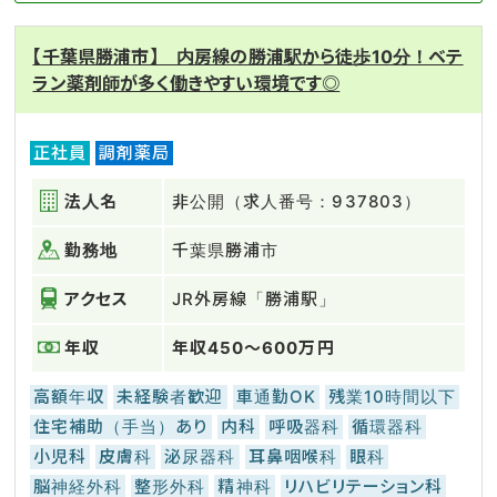
【千葉県勝浦市】 内房線の勝浦駅から徒歩10分！ベテ
ラン薬剤師が多く働きやすい環境です◎
正社員
調剤薬局
法人名
非公開（求人番号：937803）
勤務地
千葉県勝浦市
アクセス
JR外房線「勝浦駅」
年収
年収450～600万円
高額年収
未経験者歓迎
車通勤OK
残業10時間以下
住宅補助（手当）あり
内科
呼吸器科
循環器科
小児科
皮膚科
泌尿器科
耳鼻咽喉科
眼科
脳神経外科
整形外科
精神科
リハビリテーション科