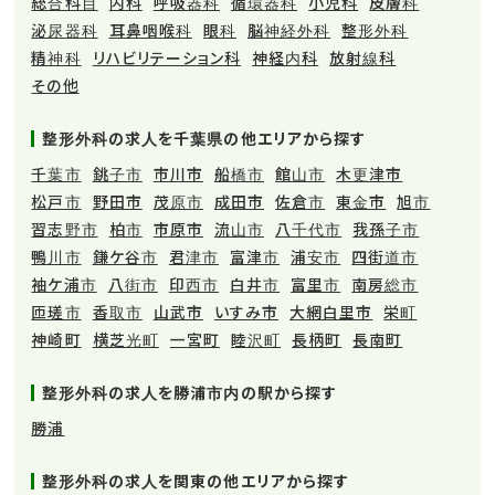
総合科目
内科
呼吸器科
循環器科
小児科
皮膚科
泌尿器科
耳鼻咽喉科
眼科
脳神経外科
整形外科
精神科
リハビリテーション科
神経内科
放射線科
その他
整形外科の求人を千葉県の他エリアから探す
千葉市
銚子市
市川市
船橋市
館山市
木更津市
松戸市
野田市
茂原市
成田市
佐倉市
東金市
旭市
習志野市
柏市
市原市
流山市
八千代市
我孫子市
鴨川市
鎌ケ谷市
君津市
富津市
浦安市
四街道市
袖ケ浦市
八街市
印西市
白井市
富里市
南房総市
匝瑳市
香取市
山武市
いすみ市
大網白里市
栄町
神崎町
横芝光町
一宮町
睦沢町
長柄町
長南町
整形外科の求人を勝浦市内の駅から探す
勝浦
整形外科の求人を関東の他エリアから探す