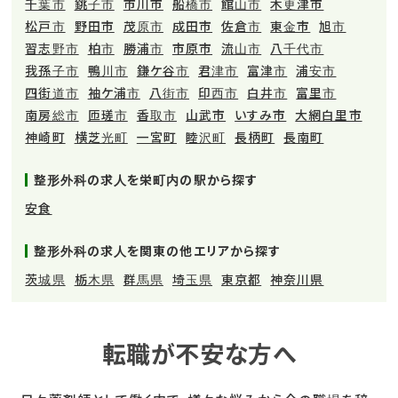
千葉市
銚子市
市川市
船橋市
館山市
木更津市
松戸市
野田市
茂原市
成田市
佐倉市
東金市
旭市
習志野市
柏市
勝浦市
市原市
流山市
八千代市
我孫子市
鴨川市
鎌ケ谷市
君津市
富津市
浦安市
四街道市
袖ケ浦市
八街市
印西市
白井市
富里市
南房総市
匝瑳市
香取市
山武市
いすみ市
大網白里市
神崎町
横芝光町
一宮町
睦沢町
長柄町
長南町
整形外科の求人を栄町内の駅から探す
安食
整形外科の求人を関東の他エリアから探す
茨城県
栃木県
群馬県
埼玉県
東京都
神奈川県
転職が不安な方へ