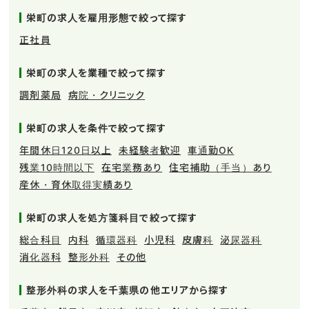
栄町の求人を雇用形態で絞って探す
正社員
栄町の求人を業種で絞って探す
調剤薬局
病院・クリニック
栄町の求人を条件で絞って探す
年間休日120日以上
未経験者歓迎
車通勤OK
残業10時間以下
在宅業務あり
住宅補助（手当）あり
産休・育休取得実績あり
栄町の求人を処方箋科目で絞って探す
総合科目
内科
循環器科
小児科
皮膚科
泌尿器科
消化器科
整形外科
その他
整形外科の求人を千葉県の他エリアから探す