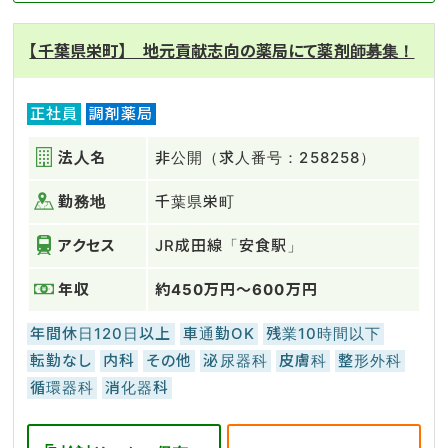
【千葉県栄町】 地元貢献志向の薬局にて薬剤師募集！
正社員
調剤薬局
法人名
非公開（求人番号：258258）
勤務地
千葉県栄町
アクセス
JR成田線「安食駅」
年収
約450万円～600万円
年間休日120日以上
車通勤OK
残業10時間以下
転勤なし
内科
その他
泌尿器科
皮膚科
整形外科
循環器科
消化器科