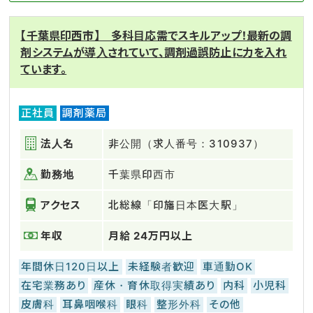
【千葉県印西市】 多科目応需でスキルアップ！最新の調
剤システムが導入されていて、調剤過誤防止に力を入れ
ています。
正社員
調剤薬局
法人名
非公開（求人番号：310937）
勤務地
千葉県印西市
アクセス
北総線「印旛日本医大駅」
年収
月給 24万円以上
年間休日120日以上
未経験者歓迎
車通勤OK
在宅業務あり
産休・育休取得実績あり
内科
小児科
皮膚科
耳鼻咽喉科
眼科
整形外科
その他