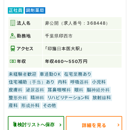
正社員
調剤薬局
法人名
非公開（求人番号：368448）
勤務地
千葉県印西市
アクセス
「印旛日本医大駅」
年収
年収460～550万円
未経験者歓迎
車通勤OK
在宅業務あり
住宅補助（手当）あり
内科
呼吸器科
小児科
皮膚科
泌尿器科
耳鼻咽喉科
眼科
脳神経外科
整形外科
精神科
リハビリテーション科
放射線科
産科
形成外科
その他
検討リストへ保存
詳細を見る