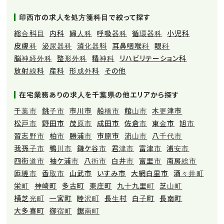
印西市の求人を処方箋科目で絞って探す
総合科目
内科
婦人科
呼吸器科
循環器科
小児科
皮膚科
泌尿器科
消化器科
耳鼻咽喉科
眼科
脳神経外科
整形外科
精神科
リハビリテーション科
放射線科
産科
形成外科
その他
在宅業務ありの求人を千葉県の他エリアから探す
千葉市
銚子市
市川市
船橋市
館山市
木更津市
松戸市
野田市
茂原市
成田市
佐倉市
東金市
旭市
習志野市
柏市
勝浦市
市原市
流山市
八千代市
我孫子市
鴨川市
鎌ケ谷市
君津市
富津市
浦安市
四街道市
袖ケ浦市
八街市
白井市
富里市
南房総市
匝瑳市
香取市
山武市
いすみ市
大網白里市
酒々井町
栄町
神崎町
多古町
東庄町
九十九里町
芝山町
横芝光町
一宮町
睦沢町
長生村
白子町
長南町
大多喜町
御宿町
鋸南町