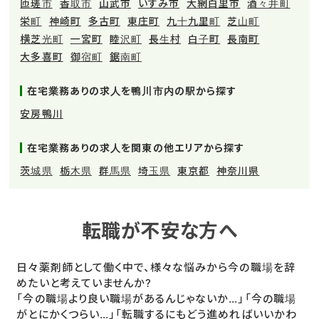
匝瑳市
香取市
山武市
いすみ市
大網白里市
酒々井町
栄町
神崎町
多古町
東庄町
九十九里町
芝山町
横芝光町
一宮町
睦沢町
長生村
白子町
長南町
大多喜町
御宿町
鋸南町
在宅業務ありの求人を鴨川市内の駅から探す
安房鴨川
在宅業務ありの求人を関東の他エリアから探す
茨城県
栃木県
群馬県
埼玉県
東京都
神奈川県
転職が不安な方へ
日々薬剤師として働く中で、様々な悩みから今の職場を辞
めたいと考えていませんか?
「今の職場より良い職場があるんじゃないか…」「今の職場
がとにかくつらい…」「転職するにもどう進めればいいかわ