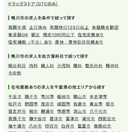
ドラッグストア（OTCのみ）
鴨川市の求人を条件で絞って探す
高額年収
土日休み
年間休日120日以上
未経験者歓迎
車通勤OK
駅近
残業10時間以下
在宅業務あり
住宅補助（手当）あり
産休・育休取得実績あり
鴨川市の求人を処方箋科目で絞って探す
総合科目
内科
婦人科
小児科
眼科
整形外科
精神科
その他
在宅業務ありの求人を千葉県の他エリアから探す
千葉市
銚子市
市川市
船橋市
館山市
木更津市
松戸市
野田市
茂原市
成田市
佐倉市
東金市
旭市
習志野市
柏市
勝浦市
市原市
流山市
八千代市
我孫子市
鎌ケ谷市
君津市
富津市
浦安市
四街道市
袖ケ浦市
八街市
印西市
白井市
富里市
南房総市