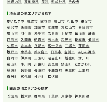
神経内科
放射線科
産科
形成外科
その他
埼玉県の他エリアから探す
さいたま市
川越市
熊谷市
川口市
行田市
秩父市
所沢市
飯能市
加須市
本庄市
東松山市
春日部市
狭山市
羽生市
鴻巣市
深谷市
上尾市
草加市
蕨市
戸田市
入間市
朝霞市
志木市
和光市
新座市
桶川市
久喜市
北本市
八潮市
富士見市
三郷市
蓮田市
坂戸市
幸手市
鶴ヶ島市
日高市
吉川市
ふじみ野市
白岡市
伊奈町
三芳町
毛呂山町
越生町
滑川町
嵐山町
小川町
川島町
吉見町
鳩山町
ときがわ町
横瀬町
皆野町
長瀞町
小鹿野町
美里町
上里町
寄居町
宮代町
杉戸町
松伏町
関東の他エリアから探す
茨城県
栃木県
群馬県
千葉県
東京都
神奈川県