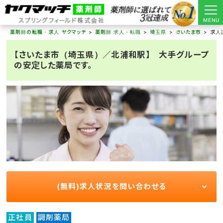
MENU
薬剤師の転職・求人 ヤクマッチ
薬剤師 求人・転職
埼玉県
さいたま市
求人
【さいたま市（埼玉県）／北浦和駅】 大手グループ
の安定した薬局です。
(無料)求人状況を問い合わせる
正社員
調剤薬局