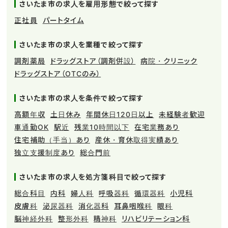
さいたま市の求人を雇用形態で絞って探す
正社員
パートタイム
さいたま市の求人を業種で絞って探す
調剤薬局
ドラッグストア（調剤併設）
病院・クリニック
ドラッグストア（OTCのみ）
さいたま市の求人を条件で絞って探す
高額年収
土日休み
年間休日120日以上
未経験者歓迎
車通勤OK
駅近
残業10時間以下
在宅業務あり
住宅補助（手当）あり
産休・育休取得実績あり
独立支援制度あり
総合門前
さいたま市の求人を処方箋科目で絞って探す
総合科目
内科
婦人科
呼吸器科
循環器科
小児科
皮膚科
泌尿器科
消化器科
耳鼻咽喉科
眼科
脳神経外科
整形外科
精神科
リハビリテーション科