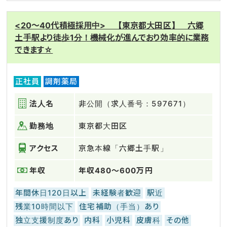
<20～40代積極採用中> 【東京都大田区】 六郷
土手駅より徒歩1分！機械化が進んでおり効率的に業務
できます☆
正社員
調剤薬局
法人名
非公開（求人番号：597671）
勤務地
東京都大田区
アクセス
京急本線「六郷土手駅」
年収
年収480～600万円
年間休日120日以上
未経験者歓迎
駅近
残業10時間以下
住宅補助（手当）あり
独立支援制度あり
内科
小児科
皮膚科
その他