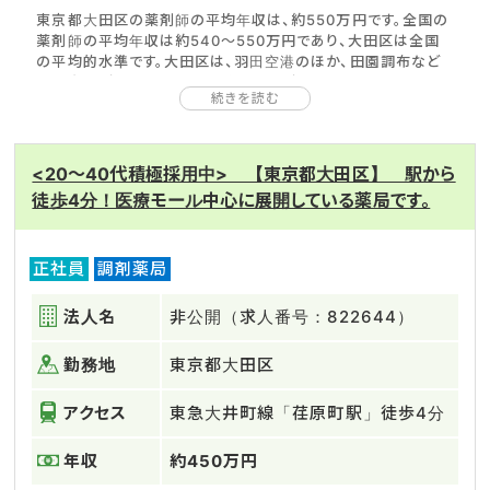
東京都大田区の薬剤師の平均年収は、約550万円です。全国の
薬剤師の平均年収は約540～550万円であり、大田区は全国
の平均的水準です。大田区は、羽田空港のほか、田園調布など
の住宅街があり、国内外から多くの人が集まるエリアです。その
続きを読む
ため、医薬品の市場規模が大きく、薬剤師の平均年収も高くなっ
ています。大田区は、薬剤師の人数が多い地域でもあります。地
域医療情報システム（JMAP）によれば、2018年現在、大田区
の薬剤師は、人口10万あたり142人（全国平均：108人）です。
<20～40代積極採用中> 【東京都大田区】 駅から
大田区は、薬剤師の人数が充実していますが、薬局の数も多い
徒歩4分！医療モール中心に展開している薬局です。
ため、希望に合う就職先を探しやすいでしょう。
大田区は、医療機関や薬局を利用する外国人の方も多く、患者
や顧客に合わせた柔軟な働き方が求められます。
正社員
調剤薬局
「多言語に対応できる」「コミュニケーションが得意」など。他の
薬剤師との差別化を図れれば、希望の職場への転職を成功さ
せやすいでしょう。
法人名
非公開（求人番号：822644）
勤務地
東京都大田区
アクセス
東急大井町線「荏原町駅」徒歩4分
年収
約450万円