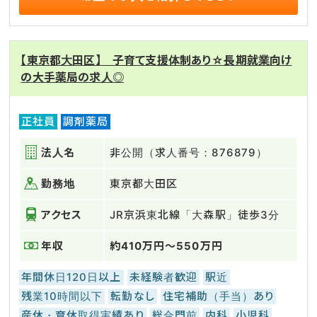
【東京都大田区】 子育て支援体制あり☆長期就業向け
の大手薬局の求人◎
正社員
調剤薬局
法人名
非公開（求人番号：876879）
勤務地
東京都大田区
アクセス
JR京浜東北線「大森駅」徒歩3分
年収
約410万円～550万円
年間休日120日以上
未経験者歓迎
駅近
残業10時間以下
転勤なし
住宅補助（手当）あり
産休・育休取得実績あり
総合門前
内科
小児科