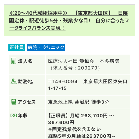
≪20～40代積極採用中≫ 【東京都大田区】 日曜
固定休・駅近徒歩５分・残業少な目！ 自分に合ったワ
ークライフバランス実現！
正社員
病院・クリニック
法人名
医療法人社団 静恒会 本多病院
（求人番号：209279）
勤務地
〒146-0094 東京都大田区東矢口
1-17-15
アクセス
東急池上線 蓮沼駅 徒歩3分
年収
【正職員】 月給 263,700円 〜
367,600円
※固定残業代を含まない
経験5年の月給は263700円～