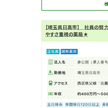
【埼玉県日高市】 社員の努
やすさ重視の薬局★
正社員
調剤薬局
法人名
非公開（求人番号：
勤務地
埼玉県日高市
アクセス
西武秩父線「高
年収
約400万円～50
土日休み
年間休日120日以上
未