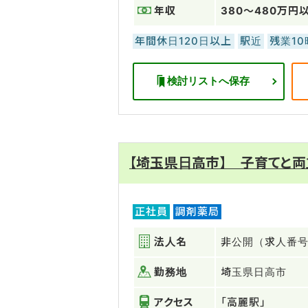
年収
380～480万円
年間休日120日以上
駅近
残業1
検討リストへ保存
【埼玉県日高市】 子育てと両
正社員
調剤薬局
法人名
非公開（求人番号
勤務地
埼玉県日高市
アクセス
「高麗駅」