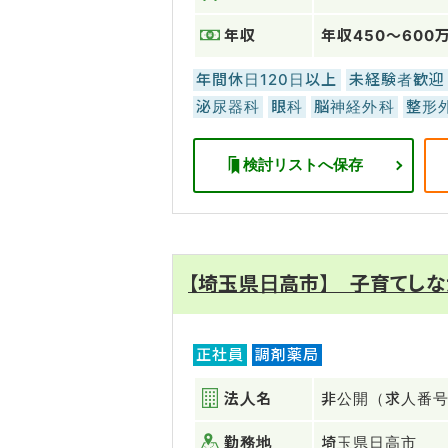
年収
年収450～600
年間休日120日以上
未経験者歓迎
泌尿器科
眼科
脳神経外科
整形
検討リストへ保存
【埼玉県日高市】 子育てしな
正社員
調剤薬局
法人名
非公開（求人番号：
勤務地
埼玉県日高市