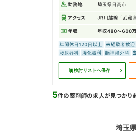
勤務地
埼玉県日高市
アクセス
JR川越線「武蔵
年収
年収480～600
年間休日120日以上
未経験者歓迎
泌尿器科
消化器科
脳神経外科
検討リストへ保存
5
件の薬剤師の求人が見つかり
埼玉