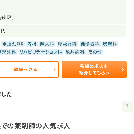
高萩駅」
万円
車通勤OK
内科
婦人科
呼吸器科
循環器科
皮膚科
整形外科
リハビリテーション科
放射線科
その他
希望の求人を
詳細を見る
紹介してもらう
ました
1
県での薬剤師の人気求人