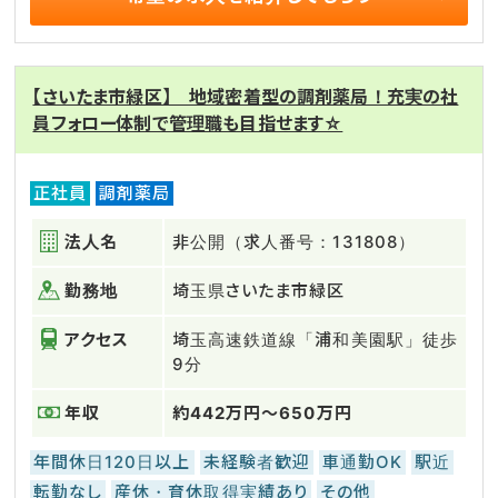
【さいたま市緑区】 地域密着型の調剤薬局！充実の社
員フォロー体制で管理職も目指せます☆
正社員
調剤薬局
法人名
非公開（求人番号：131808）
勤務地
埼玉県さいたま市緑区
アクセス
埼玉高速鉄道線「浦和美園駅」徒歩
9分
年収
約442万円～650万円
年間休日120日以上
未経験者歓迎
車通勤OK
駅近
転勤なし
産休・育休取得実績あり
その他