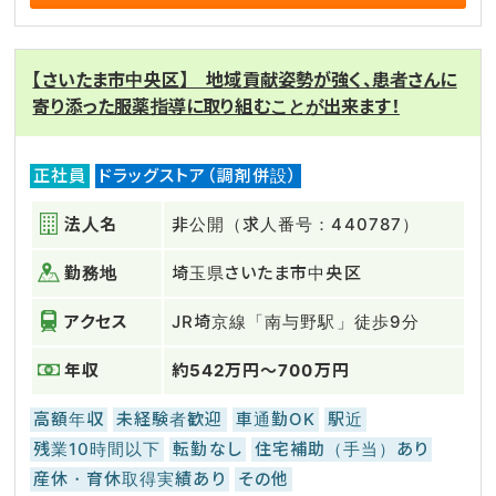
【さいたま市中央区】 地域貢献姿勢が強く、患者さんに
寄り添った服薬指導に取り組むことが出来ます！
正社員
ドラッグストア（調剤併設）
法人名
非公開（求人番号：440787）
勤務地
埼玉県さいたま市中央区
アクセス
JR埼京線「南与野駅」徒歩9分
年収
約542万円～700万円
高額年収
未経験者歓迎
車通勤OK
駅近
残業10時間以下
転勤なし
住宅補助（手当）あり
産休・育休取得実績あり
その他