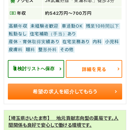
アクセス
JR武蔵野線「東浦和駅」徒歩3分
年収
約542万円～700万円
高額年収
未経験者歓迎
車通勤OK
残業10時間以下
転勤なし
住宅補助（手当）あり
産休・育休取得実績あり
在宅業務あり
内科
小児科
皮膚科
眼科
整形外科
その他
検討リストへ保存
詳細を見る
希望の求人を
紹介してもらう
【埼玉県さいたま市】 地元貢献志向型の薬局です。人
間関係も良好で安心して働ける環境です。