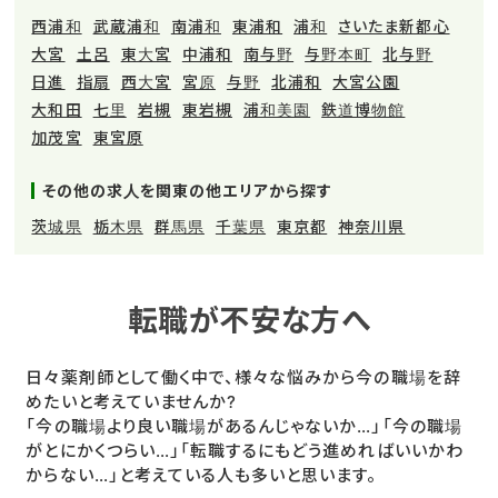
西浦和
武蔵浦和
南浦和
東浦和
浦和
さいたま新都心
大宮
土呂
東大宮
中浦和
南与野
与野本町
北与野
日進
指扇
西大宮
宮原
与野
北浦和
大宮公園
大和田
七里
岩槻
東岩槻
浦和美園
鉄道博物館
加茂宮
東宮原
その他の求人を関東の他エリアから探す
茨城県
栃木県
群馬県
千葉県
東京都
神奈川県
転職が不安な方へ
日々薬剤師として働く中で、様々な悩みから今の職場を辞
めたいと考えていませんか?
「今の職場より良い職場があるんじゃないか…」「今の職場
がとにかくつらい…」「転職するにもどう進めればいいかわ
からない…」と考えている人も多いと思います。