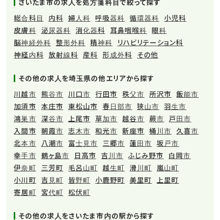
さいたま市の求人を処方箋科目で絞って探す
総合科目
内科
婦人科
呼吸器科
循環器科
小児科
皮膚科
泌尿器科
消化器科
耳鼻咽喉科
眼科
脳神経外科
整形外科
精神科
リハビリテーション科
神経内科
放射線科
産科
形成外科
その他
その他の求人を埼玉県の他エリアから探す
川越市
熊谷市
川口市
行田市
秩父市
所沢市
飯能市
加須市
本庄市
東松山市
春日部市
狭山市
羽生市
鴻巣市
深谷市
上尾市
草加市
越谷市
蕨市
戸田市
入間市
朝霞市
志木市
和光市
新座市
桶川市
久喜市
北本市
八潮市
富士見市
三郷市
蓮田市
坂戸市
幸手市
鶴ヶ島市
日高市
吉川市
ふじみ野市
白岡市
伊奈町
三芳町
毛呂山町
越生町
滑川町
嵐山町
小川町
吉見町
皆野町
小鹿野町
美里町
上里町
寄居町
宮代町
松伏町
その他の求人をさいたま市内の駅から探す