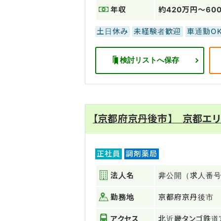
年収
約420万円～60
土日休み
未経験者歓迎
車通勤O
検討リストへ保存
【京都府京丹後市】 京都エリ
正社員
調剤薬局
法人名
非公開（求人番号：
勤務地
京都府京丹後市
アクセス
北近畿タンゴ鉄道