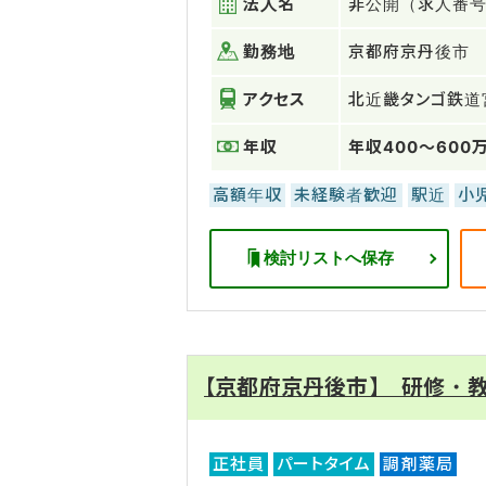
法人名
非公開（求人番号：
勤務地
京都府京丹後市
アクセス
北近畿タンゴ鉄道
年収
年収400～600
高額年収
未経験者歓迎
駅近
小
検討リストへ保存
【京都府京丹後市】 研修・教
正社員
パートタイム
調剤薬局