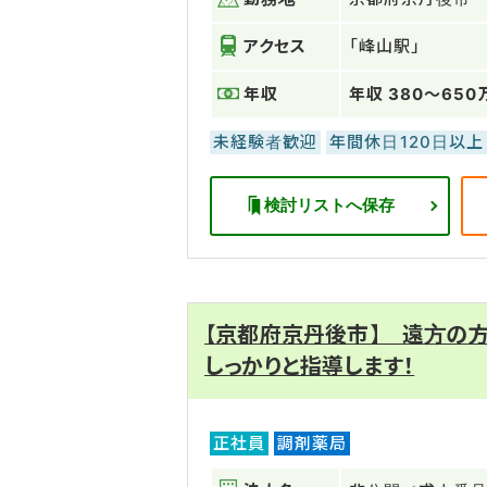
アクセス
「峰山駅」
年収
年収 380～6
未経験者歓迎
年間休日120日以上
検討リストへ保存
【京都府京丹後市】 遠方の
しっかりと指導します！
正社員
調剤薬局