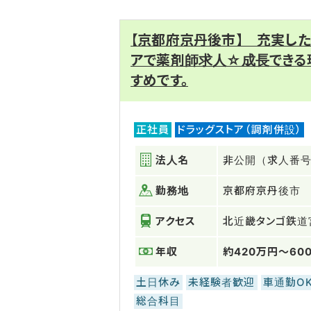
【京都府京丹後市】 充実し
アで薬剤師求人☆成長できる
すめです。
正社員
ドラッグストア（調剤併設）
法人名
非公開（求人番号：
勤務地
京都府京丹後市
アクセス
北近畿タンゴ鉄道
年収
約420万円～60
土日休み
未経験者歓迎
車通勤O
総合科目