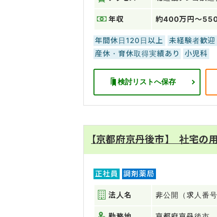
年収
約400万円～55
年間休日120日以上
未経験者歓迎
産休・育休取得実績あり
小児科
検討リストへ保存
【京都府京丹後市】 社宅の用
正社員
調剤薬局
法人名
非公開（求人番号：
勤務地
京都府京丹後市