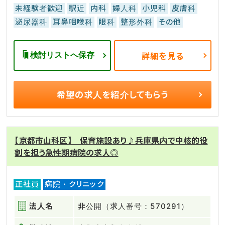
未経験者歓迎
駅近
内科
婦人科
小児科
皮膚科
泌尿器科
耳鼻咽喉科
眼科
整形外科
その他
検討リストへ保存
詳細を見る
希望の求人を
紹介してもらう
【京都市山科区】 保育施設あり♪兵庫県内で中核的役
割を担う急性期病院の求人◎
正社員
病院・クリニック
法人名
非公開（求人番号：570291）