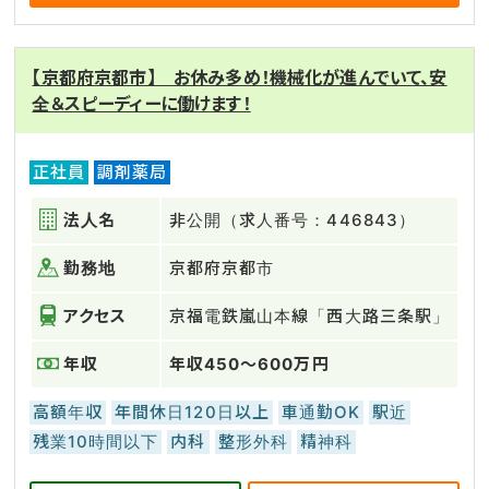
【京都府京都市】 お休み多め！機械化が進んでいて、安
全＆スピーディーに働けます！
正社員
調剤薬局
法人名
非公開（求人番号：446843）
勤務地
京都府京都市
アクセス
京福電鉄嵐山本線「西大路三条駅」
年収
年収450～600万円
高額年収
年間休日120日以上
車通勤OK
駅近
残業10時間以下
内科
整形外科
精神科