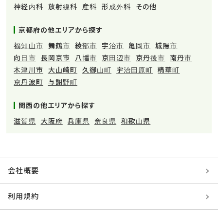
神経内科
放射線科
産科
形成外科
その他
京都府の他エリアから探す
福知山市
舞鶴市
綾部市
宇治市
亀岡市
城陽市
向日市
長岡京市
八幡市
京田辺市
京丹後市
南丹市
木津川市
大山崎町
久御山町
宇治田原町
精華町
京丹波町
与謝野町
関西の他エリアから探す
滋賀県
大阪府
兵庫県
奈良県
和歌山県
会社概要
利用規約