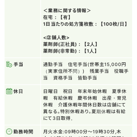
＜業務に関する情報＞
在宅：【有】
1日当たりの処方箋枚数：【100枚/日】
<店舗人数>
薬剤師(正社員)：【2人】
薬剤師(非常勤)：【1人】
手当
通勤手当 住宅手当(世帯主15,000円
（実家住所不問）) 残業手当 役職手
当 資格手当 皆勤手当
休日
日曜日 祝日 年末年始休暇 夏季休
暇 有給休暇 慶弔休暇 出産・育児
休暇 介護休暇年間休日数は店舗にて
異なる。特別休暇あり。夏期休暇は有給
にて3日取得。
勤務時間
月火水金:09時00分～19時30分,木