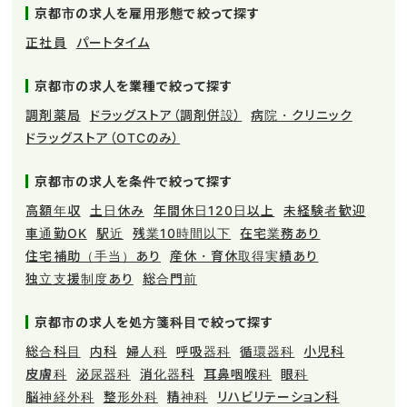
京都市の求人を雇用形態で絞って探す
正社員
パートタイム
京都市の求人を業種で絞って探す
調剤薬局
ドラッグストア（調剤併設）
病院・クリニック
ドラッグストア（OTCのみ）
京都市の求人を条件で絞って探す
高額年収
土日休み
年間休日120日以上
未経験者歓迎
車通勤OK
駅近
残業10時間以下
在宅業務あり
住宅補助（手当）あり
産休・育休取得実績あり
独立支援制度あり
総合門前
京都市の求人を処方箋科目で絞って探す
総合科目
内科
婦人科
呼吸器科
循環器科
小児科
皮膚科
泌尿器科
消化器科
耳鼻咽喉科
眼科
脳神経外科
整形外科
精神科
リハビリテーション科