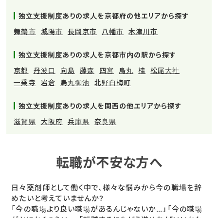
独立支援制度ありの求人を京都府の他エリアから探す
舞鶴市
城陽市
長岡京市
八幡市
木津川市
独立支援制度ありの求人を京都市内の駅から探す
京都
丹波口
向島
藤森
四宮
烏丸
桂
松尾大社
一乗寺
岩倉
烏丸御池
北野白梅町
独立支援制度ありの求人を関西の他エリアから探す
滋賀県
大阪府
兵庫県
奈良県
転職が不安な方へ
日々薬剤師として働く中で、様々な悩みから今の職場を辞
めたいと考えていませんか?
「今の職場より良い職場があるんじゃないか…」「今の職場