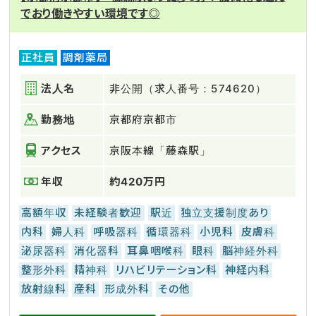
でおり働きやすい環境です◎
正社員
調剤薬局
法人名
非公開（求人番号：574620）
勤務地
京都府京都市
アクセス
京阪本線「藤森駅」
年収
約420万円
高額年収
未経験者歓迎
駅近
独立支援制度あり
内科
婦人科
呼吸器科
循環器科
小児科
皮膚科
泌尿器科
消化器科
耳鼻咽喉科
眼科
脳神経外科
整形外科
精神科
リハビリテーション科
神経内科
放射線科
産科
形成外科
その他