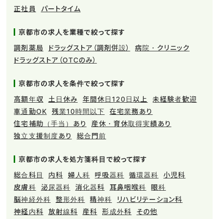
正社員
パートタイム
京都市の求人を業種で絞って探す
調剤薬局
ドラッグストア（調剤併設）
病院・クリニック
ドラッグストア（OTCのみ）
京都市の求人を条件で絞って探す
高額年収
土日休み
年間休日120日以上
未経験者歓迎
車通勤OK
残業10時間以下
在宅業務あり
住宅補助（手当）あり
産休・育休取得実績あり
独立支援制度あり
総合門前
京都市の求人を処方箋科目で絞って探す
総合科目
内科
婦人科
呼吸器科
循環器科
小児科
皮膚科
泌尿器科
消化器科
耳鼻咽喉科
眼科
脳神経外科
整形外科
精神科
リハビリテーション科
神経内科
放射線科
産科
形成外科
その他