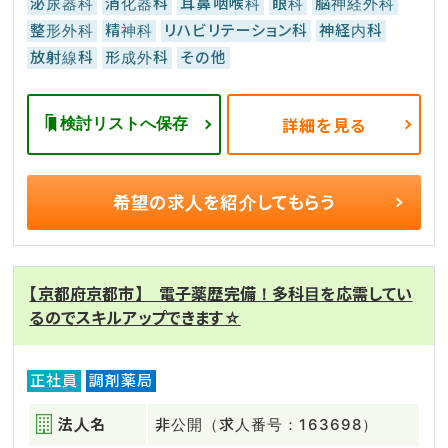
泌尿器科
消化器科
耳鼻咽喉科
眼科
脳神経外科
整形外科
精神科
リハビリテーション科
神経内科
放射線科
形成外科
その他
検討リストへ保存
詳細を見る
希望の求人を
紹介してもらう
【京都府京都市】 電子薬歴完備！多科目を応需してい
るのでスキルアップできます☆
正社員
調剤薬局
法人名
非公開（求人番号：163698）