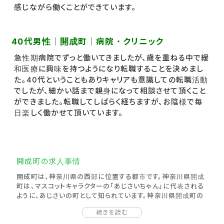
感じながら働くことができています。
40代男性｜開成町｜病院・クリニック
急性期病院でずっと働いてきましたが、歳を重ねる中で緩
和医療に興味を持つようになり転職することを決めまし
た。40代ということもありキャリアも意識しての転職活動
でしたが、細かい話まで親身になって相談させて頂くこと
ができました。転職してしばらく経ちますが、お陰様で毎
日楽しく働かせて頂いています。
開成町の求人事情
開成町は、神奈川県の西部に位置する都市です。神奈川県開成
町は、マスコットキャラクターの「あじさいちゃん」に代表される
ように、あじさいの町として知られています。神奈川県開成町の
東側には酒匂川が流れていることもあり、町内は花や川沿いの
続きを読む
のどかな風景に親しみながら暮らしやすい街並みです。神奈川