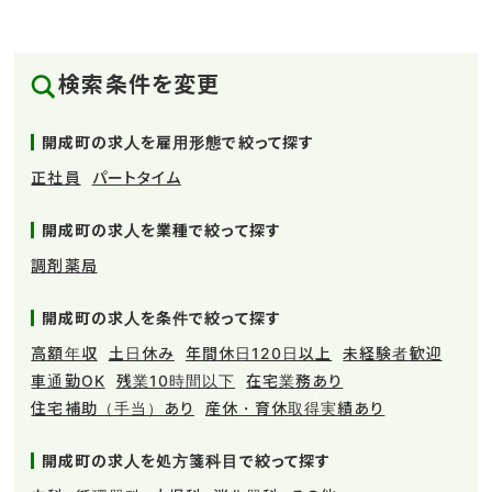
県開成町には「小田急小田原線」が乗り入れているほか、路線
バスも運行しているので、公共交通機関を利用して市内や近隣
都市への移動がしやすいです。また、町内では「瀬戸屋敷ひなま
つり」や「阿波おどり」などの季節の祭りもおこなわれているの
検索条件を変更
で、1年を通じてイベントも楽しめるでしょう。
日本医師会が公表している『地域医療情報システムJMAP』の
データによると、2018年11月現在、神奈川県開成町の医療機
開成町の求人を雇用形態で絞って探す
関・薬局数は、一般診療所が16軒、病院が1軒、薬局が11
軒、訪問薬局が1軒、在宅療養支援診療所が6軒となっていま
正社員
パートタイム
す。全国平均施設数(人口10万人あたり)と比べてみると、神奈
川開成町では、病院・在宅療養支援病院の数が全国平均を下
回っています。一方で、一般診療所・薬局・訪問薬局・在宅療
開成町の求人を業種で絞って探す
養支援診療所の数は、神奈川県開成町が全国平均を上回って
調剤薬局
いる状況です。
また、神奈川県開成町の医療従事者数は、人口10万人あたり医
師が約129人、歯科医師が約82人、薬剤師が約159人です
開成町の求人を条件で絞って探す
(2018年11月現在)。神奈川開成町の医師の人数は全国平均を
高額年収
土日休み
年間休日120日以上
未経験者歓迎
下回っていますが、歯科医師・薬剤師の人数は全国平均を上回
っています。
車通勤OK
残業10時間以下
在宅業務あり
神奈川県開成町は、国勢調査（2015年）にもとづく「医療介護
住宅補助（手当）あり
産休・育休取得実績あり
需要予測指数」が全国平均よりも高くなっています。そのため、
薬剤師を含め、今後も医療従事者の需要が多くなると予想され
ています。
開成町の求人を処方箋科目で絞って探す
神奈川県開成町には、男女ともに産休・育児休暇が充実してい