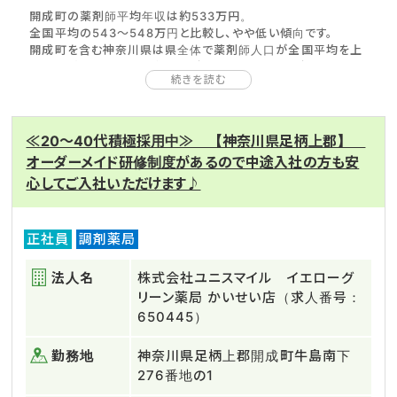
開成町の薬剤師平均年収は約533万円。
全国平均の543～548万円と比較し、やや低い傾向です。
開成町を含む神奈川県は県全体で薬剤師人口が全国平均を上
回り、好条件でなくても求職者が集まりやすいことが原因。
続きを読む
また県内の薬剤師平均年齢が全国平均よりも低く、年功序列で
給与が上がりがちな日本の給与体制の影響もあるでしょう。
ただし高齢化が進む北部では医療の重要性が高まり、薬剤師が
必要とされています。
≪20～40代積極採用中≫ 【神奈川県足柄上郡】
南部・北部と地域差があることが、開成町の特徴です。
オーダーメイド研修制度があるので中途入社の方も安
積極的な宅地開発が進む南部では患者数も多く、手際良い働き
心してご入社いただけます♪
方を。
高齢化が顕著な北部では、小さな変化に気付ける丁寧な働き
方が求められます。
開成町は地域によって働き方に差があるため、転職における希
正社員
調剤薬局
望を整理して幅広い求人を見ることが、転職成功のポイントに
なるでしょう。
法人名
株式会社ユニスマイル イエローグ
リーン薬局 かいせい店（求人番号：
650445）
勤務地
神奈川県足柄上郡開成町牛島南下
276番地の1