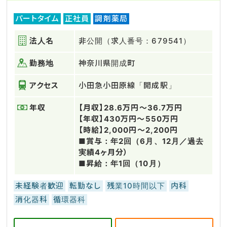
パートタイム
正社員
調剤薬局
法人名
非公開（求人番号：679541）
勤務地
神奈川県開成町
アクセス
小田急小田原線「開成駅」
年収
【月収】28.6万円～36.7万円
【年収】430万円～550万円
【時給】2,000円～2,200円
■賞与：年2回（6月、12月／過去
実績4ヶ月分）
■昇給：年1回（10月）
未経験者歓迎
転勤なし
残業10時間以下
内科
消化器科
循環器科