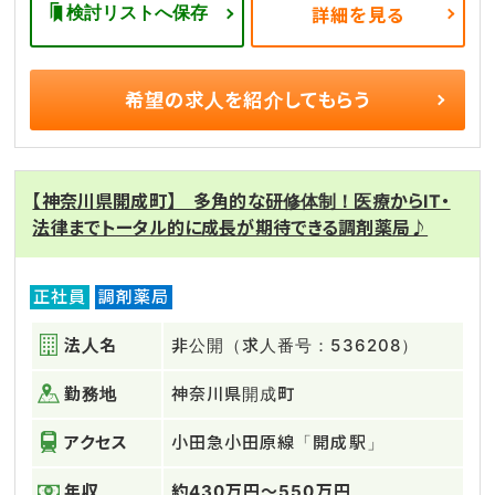
検討リストへ保存
詳細を見る
希望の求人を
紹介してもらう
【神奈川県開成町】 多角的な研修体制！医療からIT・
法律までトータル的に成長が期待できる調剤薬局♪
正社員
調剤薬局
法人名
非公開（求人番号：536208）
勤務地
神奈川県開成町
アクセス
小田急小田原線「開成駅」
年収
約430万円～550万円