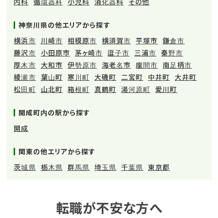
内科
循環器科
小児科
消化器科
その他
る求人情報もそろっているので、小さな子どもを育てている薬剤
師の方も転職しやすいエリアです。神奈川県で転職を考えている
方は、ぜひ開成町の求人もご覧ください！
神奈川県の他エリアから探す
横浜市
川崎市
相模原市
横須賀市
平塚市
鎌倉市
藤沢市
小田原市
茅ヶ崎市
逗子市
三浦市
秦野市
厚木市
大和市
伊勢原市
海老名市
座間市
南足柄市
綾瀬市
葉山町
寒川町
大磯町
二宮町
中井町
大井町
松田町
山北町
箱根町
真鶴町
湯河原町
愛川町
開成町内の駅から探す
開成
関東の他エリアから探す
茨城県
栃木県
群馬県
埼玉県
千葉県
東京都
転職が不安な方へ