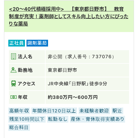
<20～40代積極採用中> 【東京都日野市】 教育
制度が充実！薬剤師としてスキル向上したい方にぴった
りな薬局
正社員
調剤薬局
法人名
非公開（求人番号：737076）
勤務地
東京都日野市
アクセス
JR中央線「日野駅」徒歩9分
年収
約380万円～600万円
高額年収
年間休日120日以上
未経験者歓迎
駅近
残業10時間以下
転勤なし
産休・育休取得実績あり
総合科目