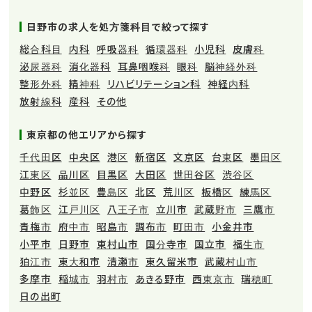
日野市の求人を処方箋科目で絞って探す
総合科目
内科
呼吸器科
循環器科
小児科
皮膚科
泌尿器科
消化器科
耳鼻咽喉科
眼科
脳神経外科
整形外科
精神科
リハビリテーション科
神経内科
放射線科
産科
その他
東京都の他エリアから探す
千代田区
中央区
港区
新宿区
文京区
台東区
墨田区
江東区
品川区
目黒区
大田区
世田谷区
渋谷区
中野区
杉並区
豊島区
北区
荒川区
板橋区
練馬区
葛飾区
江戸川区
八王子市
立川市
武蔵野市
三鷹市
青梅市
府中市
昭島市
調布市
町田市
小金井市
小平市
日野市
東村山市
国分寺市
国立市
福生市
狛江市
東大和市
清瀬市
東久留米市
武蔵村山市
多摩市
稲城市
羽村市
あきる野市
西東京市
瑞穂町
日の出町