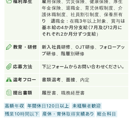
福利厚生
雇用保険、労災保険、健康保険、厚生
年金保険、退職金、育児休暇制度、介
護休職制度、社員割引制度、保養所有
り 退職金：在職3年以上対象、賞与は
基本給の4か月分支給（7月及び12月に
それぞれ2か月分ずつ支給）
教育・研修
新入社員研修、OJT研修、フォローアッ
プ研修、階層別研修
応募方法
下記フォームからお問い合わせください。
選考フロー
書類選考、面接、内定
提出書類
履歴書、職務経歴書
高額年収
年間休日120日以上
未経験者歓迎
残業10時間以下
産休・育休取得実績あり
総合科目