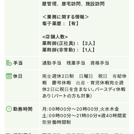
歴管理、居宅訪問、施設訪問
＜業務に関する情報＞
電子薬歴：【有】
<店舗人数>
薬剤師(正社員)：【2人】
薬剤師(非常勤)：【1人】
手当
通勤手当 残業手当 資格手当
休日
完全週休2日制 日曜日 祝日 有給休
暇 慶弔休暇 出産・育児休暇完全週
休2日に祝日を含まない。バースディ休暇
あり（パートの方も対象）
勤務時間
月:09時00分～20時00分,火水木金
土:09時00分～21時00分※週40時間変
形労働時間制