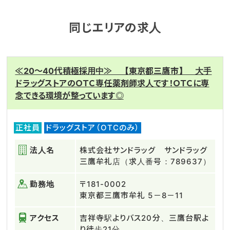
同じエリアの求人
≪20～40代積極採用中≫ 【東京都三鷹市】 大手
ドラッグストアのＯＴＣ専任薬剤師求人です！ＯＴＣに専
念できる環境が整っています◎
正社員
ドラッグストア（OTCのみ）
法人名
株式会社サンドラッグ サンドラッグ
三鷹牟礼店（求人番号：789637）
勤務地
〒181-0002
東京都三鷹市牟礼 5－8－11
アクセス
吉祥寺駅よりバス20分、三鷹台駅よ
り徒歩21分