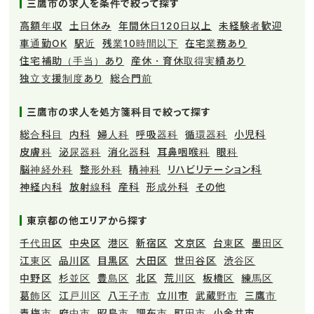
三鷹市の求人を条件で絞って探す
高額年収
土日休み
年間休日120日以上
未経験者歓迎
車通勤OK
駅近
残業10時間以下
在宅業務あり
住宅補助（手当）あり
産休・育休取得実績あり
独立支援制度あり
総合門前
三鷹市の求人を処方箋科目で絞って探す
総合科目
内科
婦人科
呼吸器科
循環器科
小児科
皮膚科
泌尿器科
消化器科
耳鼻咽喉科
眼科
脳神経外科
整形外科
精神科
リハビリテーション科
神経内科
放射線科
産科
形成外科
その他
東京都の他エリアから探す
千代田区
中央区
港区
新宿区
文京区
台東区
墨田区
江東区
品川区
目黒区
大田区
世田谷区
渋谷区
中野区
杉並区
豊島区
北区
荒川区
板橋区
練馬区
葛飾区
江戸川区
八王子市
立川市
武蔵野市
三鷹市
青梅市
府中市
昭島市
調布市
町田市
小金井市