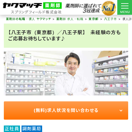
MENU
薬剤師の転職・求人 ヤクマッチ
薬剤師 求人・転職
東京都
八王子市
求人
【八王子市（東京都）／八王子駅】 未経験の方も
ご応募お待ちしています♪
(無料)求人状況を問い合わせる
正社員
調剤薬局