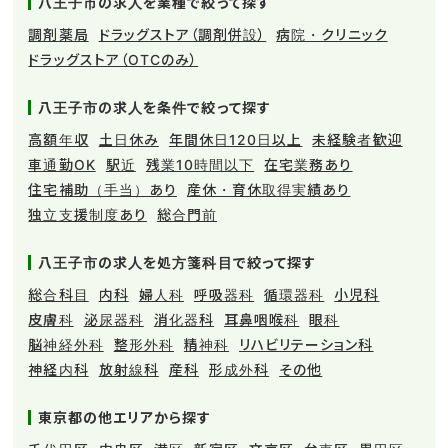
八王子市の求人を業種で絞って探す
調剤薬局
ドラッグストア（調剤併設）
病院・クリニック
ドラッグストア（OTCのみ）
八王子市の求人を条件で絞って探す
高額年収
土日休み
年間休日120日以上
未経験者歓迎
車通勤OK
駅近
残業10時間以下
在宅業務あり
住宅補助（手当）あり
産休・育休取得実績あり
独立支援制度あり
総合門前
八王子市の求人を処方箋科目で絞って探す
総合科目
内科
婦人科
呼吸器科
循環器科
小児科
皮膚科
泌尿器科
消化器科
耳鼻咽喉科
眼科
脳神経外科
整形外科
精神科
リハビリテーション科
神経内科
放射線科
産科
形成外科
その他
東京都の他エリアから探す