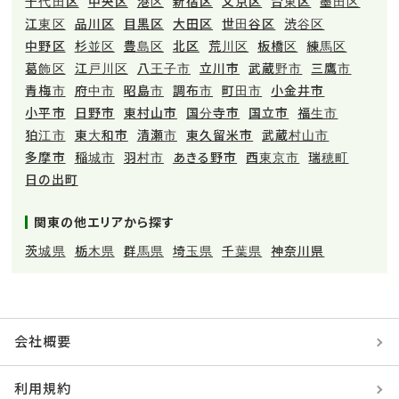
千代田区
中央区
港区
新宿区
文京区
台東区
墨田区
江東区
品川区
目黒区
大田区
世田谷区
渋谷区
中野区
杉並区
豊島区
北区
荒川区
板橋区
練馬区
葛飾区
江戸川区
八王子市
立川市
武蔵野市
三鷹市
青梅市
府中市
昭島市
調布市
町田市
小金井市
小平市
日野市
東村山市
国分寺市
国立市
福生市
狛江市
東大和市
清瀬市
東久留米市
武蔵村山市
多摩市
稲城市
羽村市
あきる野市
西東京市
瑞穂町
日の出町
関東の他エリアから探す
茨城県
栃木県
群馬県
埼玉県
千葉県
神奈川県
会社概要
利用規約