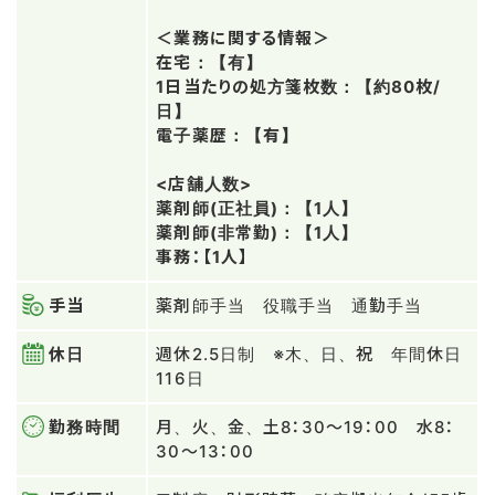
＜業務に関する情報＞
在宅：【有】
1日当たりの処方箋枚数：【約80枚/
日】
電子薬歴：【有】
<店舗人数>
薬剤師(正社員)：【1人】
薬剤師(非常勤)：【1人】
事務：【1人】
手当
薬剤師手当 役職手当 通勤手当
休日
週休2.5日制 ※木、日、祝 年間休日
116日
勤務時間
月、火、金、土8：30〜19：00 水8：
30〜13：00