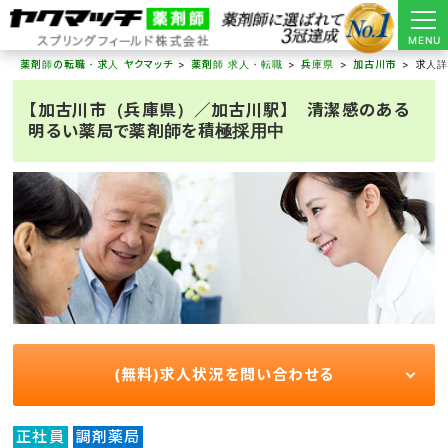
MENU
薬剤師の転職・求人 ヤクマッチ
薬剤師 求人・転職
兵庫県
加古川市
求人
【加古川市（兵庫県）／加古川駅】 清潔感のある
明るい薬局で薬剤師を積極採用中
(無料)求人状況を問い合わせる
正社員
調剤薬局