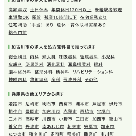
高額年収
土日休み
年間休日120日以上
未経験者歓迎
車通勤OK
駅近
残業10時間以下
在宅業務あり
住宅補助（手当）あり
産休・育休取得実績あり
総合門前
加古川市の求人を処方箋科目で絞って探す
総合科目
内科
婦人科
呼吸器科
循環器科
小児科
皮膚科
泌尿器科
消化器科
耳鼻咽喉科
眼科
脳神経外科
整形外科
精神科
リハビリテーション科
神経内科
放射線科
産科
形成外科
その他
兵庫県の他エリアから探す
姫路市
尼崎市
明石市
西宮市
洲本市
芦屋市
伊丹市
相生市
豊岡市
加古川市
赤穂市
西脇市
宝塚市
三木市
高砂市
川西市
小野市
三田市
加西市
篠山市
養父市
丹波市
南あわじ市
朝来市
宍粟市
加東市
たつの市
猪名川町
多可町
稲美町
播磨町
市川町