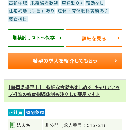
高額年収
未経験者歓迎
車通勤OK
転勤なし
住宅補助（手当）あり
産休・育休取得実績あり
総合科目
検討リストへ保存
詳細を見る
希望の求人を
紹介してもらう
【静岡県裾野市】 些細な会話も楽しめる！キャリアアッ
プ推進の教育指導体制も確立した薬局です♪
正社員
調剤薬局
法人名
非公開（求人番号：515721）