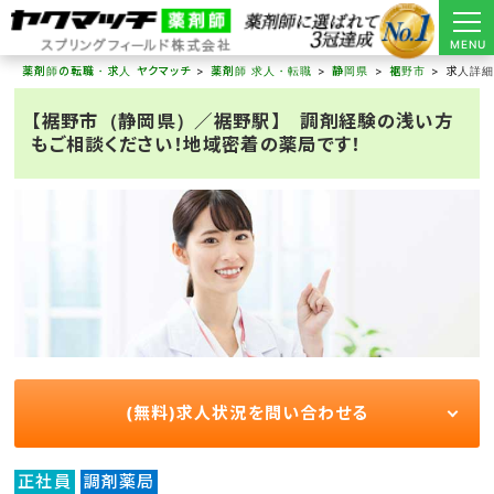
MENU
薬剤師の転職・求人 ヤクマッチ
薬剤師 求人・転職
静岡県
裾野市
求人詳
【裾野市（静岡県）／裾野駅】 調剤経験の浅い方
もご相談ください！地域密着の薬局です！
(無料)求人状況を問い合わせる
正社員
調剤薬局