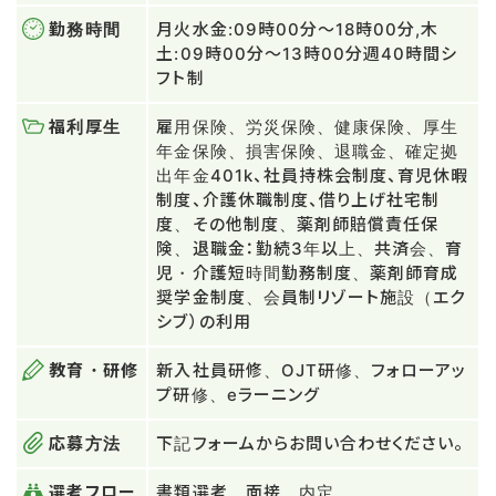
勤務時間
月火水金:09時00分～18時00分,木
土:09時00分～13時00分週40時間シ
フト制
福利厚生
雇用保険、労災保険、健康保険、厚生
年金保険、損害保険、退職金、確定拠
出年金401k、社員持株会制度、育児休暇
制度、介護休職制度、借り上げ社宅制
度、その他制度、薬剤師賠償責任保
険、退職金：勤続3年以上、共済会、育
児・介護短時間勤務制度、薬剤師育成
奨学金制度、会員制リゾート施設（エク
シブ）の利用
教育・研修
新入社員研修、OJT研修、フォローアッ
プ研修、eラーニング
応募方法
下記フォームからお問い合わせください。
選考フロー
書類選考、面接、内定