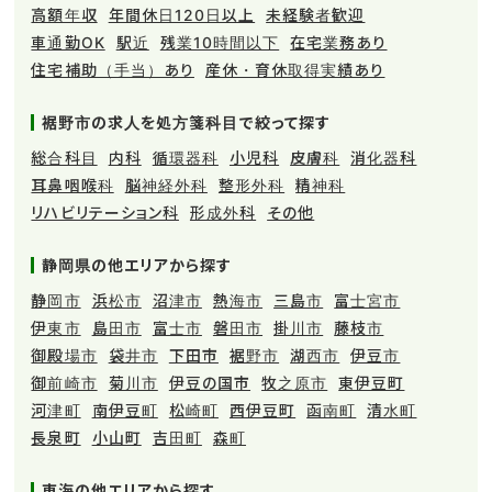
高額年収
年間休日120日以上
未経験者歓迎
車通勤OK
駅近
残業10時間以下
在宅業務あり
住宅補助（手当）あり
産休・育休取得実績あり
裾野市の求人を処方箋科目で絞って探す
総合科目
内科
循環器科
小児科
皮膚科
消化器科
耳鼻咽喉科
脳神経外科
整形外科
精神科
リハビリテーション科
形成外科
その他
静岡県の他エリアから探す
静岡市
浜松市
沼津市
熱海市
三島市
富士宮市
伊東市
島田市
富士市
磐田市
掛川市
藤枝市
御殿場市
袋井市
下田市
裾野市
湖西市
伊豆市
御前崎市
菊川市
伊豆の国市
牧之原市
東伊豆町
河津町
南伊豆町
松崎町
西伊豆町
函南町
清水町
長泉町
小山町
吉田町
森町
東海の他エリアから探す