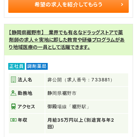
希望の求人を
紹介してもらう
【静岡県裾野市】 業界でも有名なドラッグストアで薬
剤師の求人☆実地に即した教育や研修プログラムがあ
り地域医療の一員として活躍できます。
正社員
調剤薬局
法人名
非公開（求人番号：733881）
勤務地
静岡県裾野市
アクセス
御殿場線「裾野駅」
年収
月給35万円以上（別途賞与年2
回）