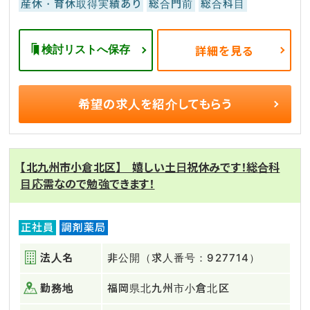
産休・育休取得実績あり
総合門前
総合科目
検討リストへ保存
詳細を見る
希望の求人を
紹介してもらう
【北九州市小倉北区】 嬉しい土日祝休みです！総合科
目応需なので勉強できます！
正社員
調剤薬局
法人名
非公開（求人番号：927714）
勤務地
福岡県北九州市小倉北区