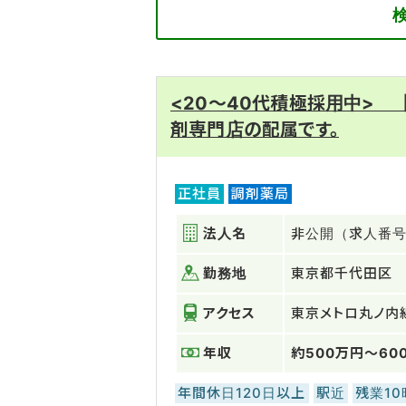
<20～40代積極採用中> 
剤専門店の配属です。
正社員
調剤薬局
法人名
非公開（求人番号：
勤務地
東京都千代田区
アクセス
東京メトロ丸ノ内
年収
約500万円～60
年間休日120日以上
駅近
残業1