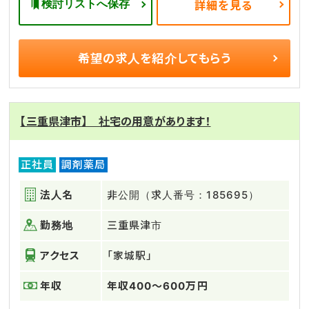
検討リストへ保存
詳細を見る
希望の求人を
紹介してもらう
【三重県津市】 社宅の用意があります！
正社員
調剤薬局
法人名
非公開（求人番号：185695）
勤務地
三重県津市
アクセス
「家城駅」
年収
年収400～600万円