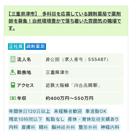
【三重県津市】 多科目を応需している調剤薬局で薬剤
師を募集！自然環境豊かで落ち着いた雰囲気の職場で
す。
正社員
調剤薬局
法人名
非公開（求人番号：555487）
勤務地
三重県津市
アクセス
近鉄大阪線「川合高岡駅」
年収
約400万円～550万円
年間休日120日以上
未経験者歓迎
車通勤OK
残業10時間以下
転勤なし
産休・育休取得実績あり
内科
皮膚科
眼科
脳神経外科
整形外科
神経内科