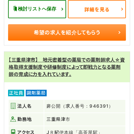
検討リストへ保存
詳細を見る
希望の求人を
紹介してもらう
【三重県津市】 地元密着型の薬局での薬剤師求人☆資
格取得支援制度や研修制度によって即戦力となる薬剤
師の育成に力を入れています。
正社員
調剤薬局
法人名
非公開（求人番号：946391）
勤務地
三重県津市
アクセス
ＪＲ紀伊本線「高茶屋駅」